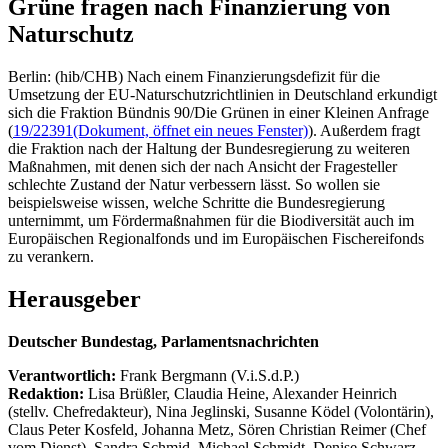
Grüne fragen nach Finanzierung von
Naturschutz
Berlin: (hib/CHB) Nach einem Finanzierungsdefizit für die
Umsetzung der EU-Naturschutzrichtlinien in Deutschland erkundigt
sich die Fraktion Bündnis 90/Die Grünen in einer Kleinen Anfrage
(
19/22391
(Dokument, öffnet ein neues Fenster)
). Außerdem fragt
die Fraktion nach der Haltung der Bundesregierung zu weiteren
Maßnahmen, mit denen sich der nach Ansicht der Fragesteller
schlechte Zustand der Natur verbessern lässt. So wollen sie
beispielsweise wissen, welche Schritte die Bundesregierung
unternimmt, um Fördermaßnahmen für die Biodiversität auch im
Europäischen Regionalfonds und im Europäischen Fischereifonds
zu verankern.
Herausgeber
Deutscher Bundestag, Parlamentsnachrichten
Verantwortlich:
Frank Bergmann (V.i.S.d.P.)
Redaktion:
Lisa Brüßler, Claudia Heine, Alexander Heinrich
(stellv. Chefredakteur), Nina Jeglinski,
Susanne Ködel (Volontärin),
Claus Peter Kosfeld, Johanna Metz, Sören Christian Reimer (Chef
vom Dienst), Sandra Schmid, Michael Schmidt, Denise Schwarz,