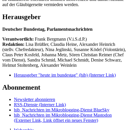
auf der Gläubigerseite vermieden werden.
Herausgeber
Deutscher Bundestag, Parlamentsnachrichten
Verantwortlich:
Frank Bergmann (V.i.S.d.P.)
Redaktion:
Lisa Brüßler, Claudia Heine, Alexander Heinrich
(stellv. Chefredakteur), Nina Jeglinski,
Susanne Ködel (Volontärin),
Claus Peter Kosfeld, Johanna Metz, Sören Christian Reimer (Chef
vom Dienst), Sandra Schmid, Michael Schmidt, Denise Schwarz,
Helmut Stoltenberg, Alexander Weinlein
Herausgeber "heute im bundestag" (hib)
(Interner Link)
Abonnement
Newsletter abonnieren
RSS-Dienste
(Interner Link)
hib_Nachrichten im Mikroblogging-Dienst BlueSky
hib_Nachrichten im Mikroblogging-Dienst Mastodon
(Externer Link, Link öffnet ein neues Fenster)