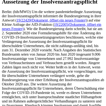
Aussetzung der Insolvenzantragspflicht
Berlin: (hib/MWO) Um die weitere pandemiebedingte Aussetzung
der Insolvenzantragspflicht informiert die Bundesregierung in ihrer
Antwort (
19/22420
(Dokument, öffnet ein neues Fenster)
) auf eine
Kleine Anfrage der AfD-Fraktion (
19/22005
(Dokument, öffnet ein
neues Fenster)
). Wie die Bundesregierung darin schreibt, hat sie am
2. September 2020 eine Formulierungshilfe für eine Änderung des
COVID-19-Insolvenzaussetzungsgesetzes beschlossen, welche eine
Verlängerung der Aussetzung der Insolvenzantragspflicht für
überschuldete Unternehmen, die nicht zahlungs-unfähig sind, bis
zum 31. Dezember 2020 vorsieht. Nach Angaben des Statistischen
Bundesamts seien von Januar 2020 bis Juni 2020 insgesamt 9.006
Insolvenzanträge von Unternehmen und 27.992 Insolvenzanträge
von Verbraucherinnen und Verbrauchern gestellt worden. Jüngere
Zahlen lägen noch nicht vor. Weiter heißt es in der Antwort, wenn
die Aussetzung der Insolvenzantragspflicht, wie vorgeschlagen, nur
für überschuldete Unternehmen verlängert werde, gehe die
Bundesregierung von einer Erhöhung der Insolvenzantragszahlen ab
Oktober 2020 aus. Die weitere Aussetzung der
Insolvenzantragspflicht für Unternehmen, deren Überschuldung eine
Folge der COVID-19-Pandemie ist, werde es diesen Unternehmen
ermöglichen, sich unter Inanspruchnahme staatlicher Hilfsangebote
und im Rahmen außergerichtlicher Verhandlungen zu sanieren und
zu finanzieren. Hierdurch könnten Insolvenzen und damit Ausfälle