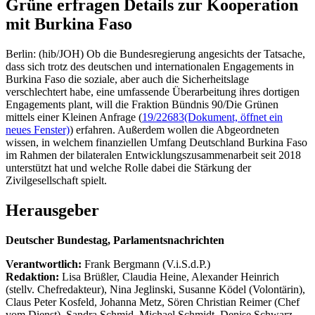
Grüne erfragen Details zur Kooperation
mit Burkina Faso
Berlin: (hib/JOH) Ob die Bundesregierung angesichts der Tatsache,
dass sich trotz des deutschen und internationalen Engagements in
Burkina Faso die soziale, aber auch die Sicherheitslage
verschlechtert habe, eine umfassende Überarbeitung ihres dortigen
Engagements plant, will die Fraktion Bündnis 90/Die Grünen
mittels einer Kleinen Anfrage (
19/22683
(Dokument, öffnet ein
neues Fenster)
) erfahren. Außerdem wollen die Abgeordneten
wissen, in welchem finanziellen Umfang Deutschland Burkina Faso
im Rahmen der bilateralen Entwicklungszusammenarbeit seit 2018
unterstützt hat und welche Rolle dabei die Stärkung der
Zivilgesellschaft spielt.
Herausgeber
Deutscher Bundestag, Parlamentsnachrichten
Verantwortlich:
Frank Bergmann (V.i.S.d.P.)
Redaktion:
Lisa Brüßler, Claudia Heine, Alexander Heinrich
(stellv. Chefredakteur), Nina Jeglinski,
Susanne Ködel (Volontärin),
Claus Peter Kosfeld, Johanna Metz, Sören Christian Reimer (Chef
vom Dienst), Sandra Schmid, Michael Schmidt, Denise Schwarz,