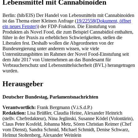
Lebensmittel mit Cannabinoiden
Berlin: (hib/EIS) Der Handel von Lebensmitteln mit Cannabinoiden
ist das Thema einer Kleinen Anfrage (
19/22558
(Dokument, öffnet
ein neues Fenster)
) der FDP-Fraktion. Die Einstufung von
Produkten als Novel Food, die zum Beispiel Cannabidiol enthalten,
führe in der Praxis zu erheblichen Schwierigkeiten, stellen die
Liberalen fest. Deshalb wollen die Abgeordneten von der
Bundesregierung unter anderem wissen, wie viele
Unterstützungsbitten im Rahmen der Novel Food-Einstufung seit
dem Jahr 2017 von Unternehmen an das Bundesamt für
Verbraucherschutz und Lebensmittelsicherheit (BVL) herangetragen
wurden.
Herausgeber
Deutscher Bundestag, Parlamentsnachrichten
Verantwortlich:
Frank Bergmann (V.i.S.d.P.)
Redaktion:
Lisa Brüßler, Claudia Heine, Alexander Heinrich
(stellv. Chefredakteur), Nina Jeglinski,
Susanne Ködel (Volontärin),
Claus Peter Kosfeld, Johanna Metz, Sören Christian Reimer (Chef
vom Dienst), Sandra Schmid, Michael Schmidt, Denise Schwarz,
Helmut Stoltenberg, Alexander Weinlein