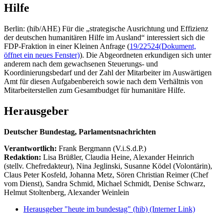
Hilfe
Berlin: (hib/AHE) Für die „strategische Ausrichtung und Effizienz
der deutschen humanitären Hilfe im Ausland“ interessiert sich die
FDP-Fraktion in einer Kleinen Anfrage (
19/22524
(Dokument,
öffnet ein neues Fenster)
). Die Abgeordneten erkundigen sich unter
anderem nach dem gewachsenen Steuerungs- und
Koordinierungsbedarf und der Zahl der Mitarbeiter im Auswärtigen
Amt für diesen Aufgabenbereich sowie nach dem Verhältnis von
Mitarbeiterstellen zum Gesamtbudget für humanitäre Hilfe.
Herausgeber
Deutscher Bundestag, Parlamentsnachrichten
Verantwortlich:
Frank Bergmann (V.i.S.d.P.)
Redaktion:
Lisa Brüßler, Claudia Heine, Alexander Heinrich
(stellv. Chefredakteur), Nina Jeglinski,
Susanne Ködel (Volontärin),
Claus Peter Kosfeld, Johanna Metz, Sören Christian Reimer (Chef
vom Dienst), Sandra Schmid, Michael Schmidt, Denise Schwarz,
Helmut Stoltenberg, Alexander Weinlein
Herausgeber "heute im bundestag" (hib)
(Interner Link)