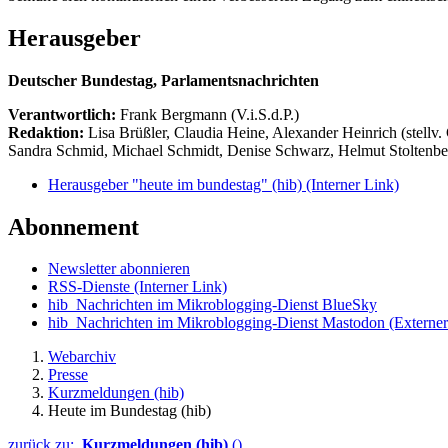
Herausgeber
Deutscher Bundestag, Parlamentsnachrichten
Verantwortlich:
Frank Bergmann (V.i.S.d.P.)
Redaktion:
Lisa Brüßler, Claudia Heine, Alexander Heinrich (stellv.
Sandra Schmid, Michael Schmidt, Denise Schwarz, Helmut Stoltenbe
Herausgeber "heute im bundestag" (hib)
(Interner Link)
Abonnement
Newsletter abonnieren
RSS-Dienste
(Interner Link)
hib_Nachrichten im Mikroblogging-Dienst BlueSky
hib_Nachrichten im Mikroblogging-Dienst Mastodon
(Externer
Webarchiv
Presse
Kurzmeldungen (hib)
Heute im Bundestag (hib)
zurück zu:
Kurzmeldungen (hib)
()