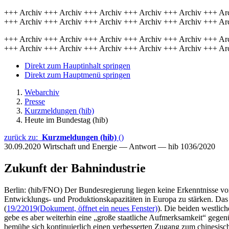
+++ Archiv +++ Archiv +++ Archiv +++ Archiv +++ Archiv +++ Ar
+++ Archiv +++ Archiv +++ Archiv +++ Archiv +++ Archiv +++ Ar
+++ Archiv +++ Archiv +++ Archiv +++ Archiv +++ Archiv +++ Ar
+++ Archiv +++ Archiv +++ Archiv +++ Archiv +++ Archiv +++ Ar
Direkt zum Hauptinhalt springen
Direkt zum Hauptmenü springen
Webarchiv
Presse
Kurzmeldungen (hib)
Heute im Bundestag (hib)
zurück zu:
Kurzmeldungen (hib)
()
30.09.2020
Wirtschaft und Energie — Antwort — hib 1036/2020
Zukunft der Bahnindustrie
Berlin: (hib/FNO) Der Bundesregierung liegen keine Erkenntnisse v
Entwicklungs- und Produktionskapazitäten in Europa zu stärken. Das s
(
19/22019
(Dokument, öffnet ein neues Fenster)
). Die beiden westlic
gebe es aber weiterhin eine „große staatliche Aufmerksamkeit“ gegen
bemühe sich kontinuierlich einen verbesserten Zugang zum chinesis