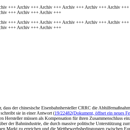
chiv +++ Archiv +++ Archiv +++ Archiv +++ Archiv +++ Archiv +++
chiv +++ Archiv +++ Archiv +++
chiv +++ Archiv +++ Archiv +++ Archiv +++ Archiv +++ Archiv +++
chiv +++ Archiv +++ Archiv +++
or, dass der chinesische Eisenbahnhersteller CRRC die Abhilfemaßnah
chreibt sie in einer Antwort (
19/22482
(Dokument, öffnet ein neues Fe
hen Hersteller müssen als Kompensation für ihren Zusammenschluss ein
über der Bahnindustrie, die durch massive politische Unterstützung z
chen Markt zu erreichen und die Wettbewerbsbedingungen zwischen Eu