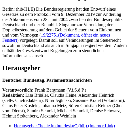
Berlin: (hib/HLE) Die Bundesregierung hat den Entwurf eines
Gesetzes zu dem Protokoll vom 9. Dezember 2019 zur Änderung
des Abkommens vom 28. Juni 2004 zwischen der Bundesrepublik
Deutschland und der Republik Singapur zur Vermeidung der
Doppelbesteuerung auf dem Gebiet der Steuern vom Einkommen
und vom Vermögen (
19/22751
(Dokument, öffnet ein neues
Fenster)
) vorgelegt. Damit soll auf Veränderungen im Steuerrecht
sowohl in Deutschland als auch in Singapur reagiert werden. Zudem
enthält der Gesetzentwurf Regelungen zum steuerlichen
Informationsaustausch.
Herausgeber
Deutscher Bundestag, Parlamentsnachrichten
Verantwortlich:
Frank Bergmann (V.i.S.d.P.)
Redaktion:
Lisa Brüßler, Claudia Heine, Alexander Heinrich
(stellv. Chefredakteur), Nina Jeglinski,
Susanne Ködel (Volontärin),
Claus Peter Kosfeld, Johanna Metz, Sören Christian Reimer (Chef
vom Dienst), Sandra Schmid, Michael Schmidt, Denise Schwarz,
Helmut Stoltenberg, Alexander Weinlein
Herausgeber "heute im bundestag" (hib)
(Interner Link)