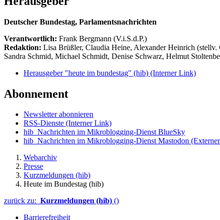
Herausgeber
Deutscher Bundestag, Parlamentsnachrichten
Verantwortlich:
Frank Bergmann (V.i.S.d.P.)
Redaktion:
Lisa Brüßler, Claudia Heine, Alexander Heinrich (stellv.
Sandra Schmid, Michael Schmidt, Denise Schwarz, Helmut Stoltenbe
Herausgeber "heute im bundestag" (hib)
(Interner Link)
Abonnement
Newsletter abonnieren
RSS-Dienste
(Interner Link)
hib_Nachrichten im Mikroblogging-Dienst BlueSky
hib_Nachrichten im Mikroblogging-Dienst Mastodon
(Externer
Webarchiv
Presse
Kurzmeldungen (hib)
Heute im Bundestag (hib)
zurück zu:
Kurzmeldungen (hib)
()
Barrierefreiheit