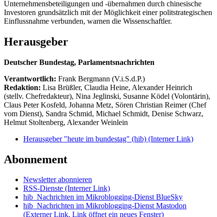
Unternehmensbeteiligungen und -übernahmen durch chinesische
Investoren grundsätzlich mit der Möglichkeit einer politstrategischen
Einflussnahme verbunden, warnen die Wissenschaftler.
Herausgeber
Deutscher Bundestag, Parlamentsnachrichten
Verantwortlich:
Frank Bergmann (V.i.S.d.P.)
Redaktion:
Lisa Brüßler, Claudia Heine, Alexander Heinrich
(stellv. Chefredakteur), Nina Jeglinski,
Susanne Ködel (Volontärin),
Claus Peter Kosfeld, Johanna Metz, Sören Christian Reimer (Chef
vom Dienst), Sandra Schmid, Michael Schmidt, Denise Schwarz,
Helmut Stoltenberg, Alexander Weinlein
Herausgeber "heute im bundestag" (hib)
(Interner Link)
Abonnement
Newsletter abonnieren
RSS-Dienste
(Interner Link)
hib_Nachrichten im Mikroblogging-Dienst BlueSky
hib_Nachrichten im Mikroblogging-Dienst Mastodon
(Externer Link, Link öffnet ein neues Fenster)