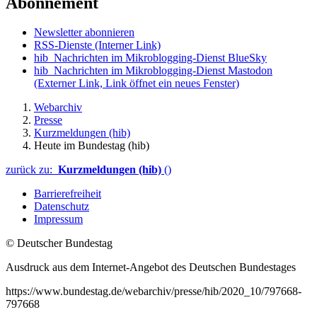
Abonnement
Newsletter abonnieren
RSS-Dienste
(Interner Link)
hib_Nachrichten im Mikroblogging-Dienst BlueSky
hib_Nachrichten im Mikroblogging-Dienst Mastodon
(Externer Link, Link öffnet ein neues Fenster)
Webarchiv
Presse
Kurzmeldungen (hib)
Heute im Bundestag (hib)
zurück zu:
Kurzmeldungen (hib)
()
Barrierefreiheit
Datenschutz
Impressum
© Deutscher Bundestag
Ausdruck aus dem Internet-Angebot des Deutschen Bundestages
https://www.bundestag.de/webarchiv/presse/hib/2020_10/797668-
797668