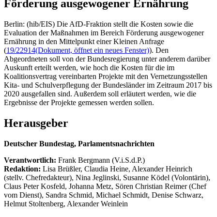
Förderung ausgewogener Ernährung
Berlin: (hib/EIS) Die AfD-Fraktion stellt die Kosten sowie die
Evaluation der Maßnahmen im Bereich Förderung ausgewogener
Ernährung in den Mittelpunkt einer Kleinen Anfrage
(
19/22914
(Dokument, öffnet ein neues Fenster)
). Den
Abgeordneten soll von der Bundesregierung unter anderem darüber
Auskunft erteilt werden, wie hoch die Kosten für die im
Koalitionsvertrag vereinbarten Projekte mit den Vernetzungsstellen
Kita- und Schulverpflegung der Bundesländer im Zeitraum 2017 bis
2020 ausgefallen sind. Außerdem soll erläutert werden, wie die
Ergebnisse der Projekte gemessen werden sollen.
Herausgeber
Deutscher Bundestag, Parlamentsnachrichten
Verantwortlich:
Frank Bergmann (V.i.S.d.P.)
Redaktion:
Lisa Brüßler, Claudia Heine, Alexander Heinrich
(stellv. Chefredakteur), Nina Jeglinski,
Susanne Ködel (Volontärin),
Claus Peter Kosfeld, Johanna Metz, Sören Christian Reimer (Chef
vom Dienst), Sandra Schmid, Michael Schmidt, Denise Schwarz,
Helmut Stoltenberg, Alexander Weinlein