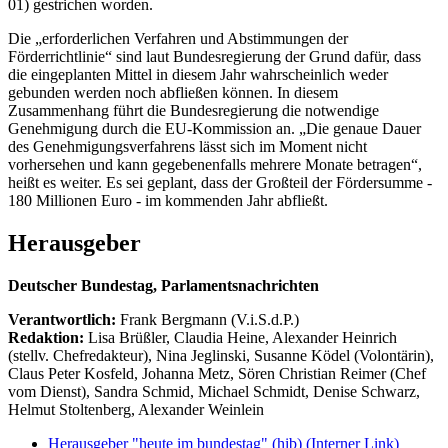
01) gestrichen worden.
Die „erforderlichen Verfahren und Abstimmungen der
Förderrichtlinie“ sind laut Bundesregierung der Grund dafür, dass
die eingeplanten Mittel in diesem Jahr wahrscheinlich weder
gebunden werden noch abfließen können. In diesem
Zusammenhang führt die Bundesregierung die notwendige
Genehmigung durch die EU-Kommission an. „Die genaue Dauer
des Genehmigungsverfahrens lässt sich im Moment nicht
vorhersehen und kann gegebenenfalls mehrere Monate betragen“,
heißt es weiter. Es sei geplant, dass der Großteil der Fördersumme -
180 Millionen Euro - im kommenden Jahr abfließt.
Herausgeber
Deutscher Bundestag, Parlamentsnachrichten
Verantwortlich:
Frank Bergmann (V.i.S.d.P.)
Redaktion:
Lisa Brüßler, Claudia Heine, Alexander Heinrich
(stellv. Chefredakteur), Nina Jeglinski,
Susanne Ködel (Volontärin),
Claus Peter Kosfeld, Johanna Metz, Sören Christian Reimer (Chef
vom Dienst), Sandra Schmid, Michael Schmidt, Denise Schwarz,
Helmut Stoltenberg, Alexander Weinlein
Herausgeber "heute im bundestag" (hib)
(Interner Link)