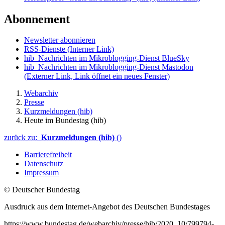
Abonnement
Newsletter abonnieren
RSS-Dienste
(Interner Link)
hib_Nachrichten im Mikroblogging-Dienst BlueSky
hib_Nachrichten im Mikroblogging-Dienst Mastodon
(Externer Link, Link öffnet ein neues Fenster)
Webarchiv
Presse
Kurzmeldungen (hib)
Heute im Bundestag (hib)
zurück zu:
Kurzmeldungen (hib)
()
Barrierefreiheit
Datenschutz
Impressum
© Deutscher Bundestag
Ausdruck aus dem Internet-Angebot des Deutschen Bundestages
https://www.bundestag.de/webarchiv/presse/hib/2020_10/799794-