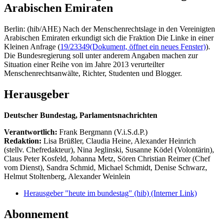
Arabischen Emiraten
Berlin: (hib/AHE) Nach der Menschenrechtslage in den Vereinigten
Arabischen Emiraten erkundigt sich die Fraktion Die Linke in einer
Kleinen Anfrage (
19/23349
(Dokument, öffnet ein neues Fenster)
).
Die Bundesregierung soll unter anderem Angaben machen zur
Situation einer Reihe von im Jahre 2013 verurteilter
Menschenrechtsanwälte, Richter, Studenten und Blogger.
Herausgeber
Deutscher Bundestag, Parlamentsnachrichten
Verantwortlich:
Frank Bergmann (V.i.S.d.P.)
Redaktion:
Lisa Brüßler, Claudia Heine, Alexander Heinrich
(stellv. Chefredakteur), Nina Jeglinski,
Susanne Ködel (Volontärin),
Claus Peter Kosfeld, Johanna Metz, Sören Christian Reimer (Chef
vom Dienst), Sandra Schmid, Michael Schmidt, Denise Schwarz,
Helmut Stoltenberg, Alexander Weinlein
Herausgeber "heute im bundestag" (hib)
(Interner Link)
Abonnement