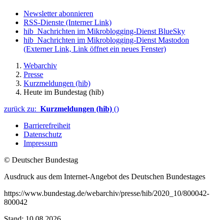
Newsletter abonnieren
RSS-Dienste
(Interner Link)
hib_Nachrichten im Mikroblogging-Dienst BlueSky
hib_Nachrichten im Mikroblogging-Dienst Mastodon
(Externer Link, Link öffnet ein neues Fenster)
Webarchiv
Presse
Kurzmeldungen (hib)
Heute im Bundestag (hib)
zurück zu:
Kurzmeldungen (hib)
()
Barrierefreiheit
Datenschutz
Impressum
© Deutscher Bundestag
Ausdruck aus dem Internet-Angebot des Deutschen Bundestages
https://www.bundestag.de/webarchiv/presse/hib/2020_10/800042-
800042
Stand: 10.08.2026