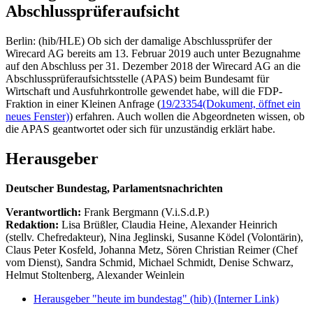
Abschlussprüferaufsicht
Berlin: (hib/HLE) Ob sich der damalige Abschlussprüfer der
Wirecard AG bereits am 13. Februar 2019 auch unter Bezugnahme
auf den Abschluss per 31. Dezember 2018 der Wirecard AG an die
Abschlussprüferaufsichtsstelle (APAS) beim Bundesamt für
Wirtschaft und Ausfuhrkontrolle gewendet habe, will die FDP-
Fraktion in einer Kleinen Anfrage (
19/23354
(Dokument, öffnet ein
neues Fenster)
) erfahren. Auch wollen die Abgeordneten wissen, ob
die APAS geantwortet oder sich für unzuständig erklärt habe.
Herausgeber
Deutscher Bundestag, Parlamentsnachrichten
Verantwortlich:
Frank Bergmann (V.i.S.d.P.)
Redaktion:
Lisa Brüßler, Claudia Heine, Alexander Heinrich
(stellv. Chefredakteur), Nina Jeglinski,
Susanne Ködel (Volontärin),
Claus Peter Kosfeld, Johanna Metz, Sören Christian Reimer (Chef
vom Dienst), Sandra Schmid, Michael Schmidt, Denise Schwarz,
Helmut Stoltenberg, Alexander Weinlein
Herausgeber "heute im bundestag" (hib)
(Interner Link)