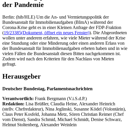
der Pandemie
Berlin: (hib/HLE) Um die An- und Vermietungspolitik der
Bundesanstalt für Immobilienaufgaben (BImA) während der
Corona-Krise geht es in einer Kleinen Anfrage der FDP-Fraktion
(
19/23385
(Dokument, öffnet ein neues Fenster)
). Die Abgeordneten
wollen unter anderem erfahren, wie viele Mieter während der Krise
eine Stundung oder eine Minderung oder einen anderen Erlass von
der Bundesanstalt für Immobilienaufgaben erbeten haben und in wie
vielen Fällen die Bundesanstalt diesen Bitten nachgekommen ist.
Zudem wird nach den Kriterien für den Nachlass von Mieten
gefragt.
Herausgeber
Deutscher Bundestag, Parlamentsnachrichten
Verantwortlich:
Frank Bergmann (V.i.S.d.P.)
Redaktion:
Lisa Brüßler, Claudia Heine, Alexander Heinrich
(stellv. Chefredakteur), Nina Jeglinski,
Susanne Ködel (Volontärin),
Claus Peter Kosfeld, Johanna Metz, Sören Christian Reimer (Chef
vom Dienst), Sandra Schmid, Michael Schmidt, Denise Schwarz,
Helmut Stoltenberg, Alexander Weinlein