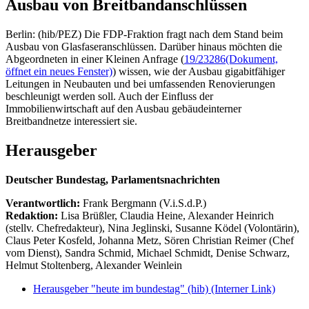
Ausbau von Breitbandanschlüssen
Berlin: (hib/PEZ) Die FDP-Fraktion fragt nach dem Stand beim
Ausbau von Glasfaseranschlüssen. Darüber hinaus möchten die
Abgeordneten in einer Kleinen Anfrage (
19/23286
(Dokument,
öffnet ein neues Fenster)
) wissen, wie der Ausbau gigabitfähiger
Leitungen in Neubauten und bei umfassenden Renovierungen
beschleunigt werden soll. Auch der Einfluss der
Immobilienwirtschaft auf den Ausbau gebäudeinterner
Breitbandnetze interessiert sie.
Herausgeber
Deutscher Bundestag, Parlamentsnachrichten
Verantwortlich:
Frank Bergmann (V.i.S.d.P.)
Redaktion:
Lisa Brüßler, Claudia Heine, Alexander Heinrich
(stellv. Chefredakteur), Nina Jeglinski,
Susanne Ködel (Volontärin),
Claus Peter Kosfeld, Johanna Metz, Sören Christian Reimer (Chef
vom Dienst), Sandra Schmid, Michael Schmidt, Denise Schwarz,
Helmut Stoltenberg, Alexander Weinlein
Herausgeber "heute im bundestag" (hib)
(Interner Link)