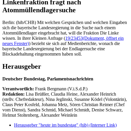
Linkenfraktion fragt nach
Atommüllendlagersuche
Berlin: (hib/CHB) Mit welchen Gesprächen und welchen Eingaben
sich die bayerische Landesregierung in die Suche nach einem
Atommüllendlager eingebracht hat, will die Fraktion Die Linke
wissen. In ihrer Kleinen Anfrage (
19/23453
(Dokument, öffnet ein
neues Fenster)
) bezieht sie sich auf Medienberichte, wonach die
bayerische Landesregierung bei der Endlagersuche eine
Blockadehaltung eingenommen haben soll.
Herausgeber
Deutscher Bundestag, Parlamentsnachrichten
Verantwortlich:
Frank Bergmann (V.i.S.d.P.)
Redaktion:
Lisa Brüßler, Claudia Heine, Alexander Heinrich
(stellv. Chefredakteur), Nina Jeglinski,
Susanne Ködel (Volontärin),
Claus Peter Kosfeld, Johanna Metz, Sören Christian Reimer (Chef
vom Dienst), Sandra Schmid, Michael Schmidt, Denise Schwarz,
Helmut Stoltenberg, Alexander Weinlein
Herausgeber "heute im bundestag" (hib)
(Interner Link)