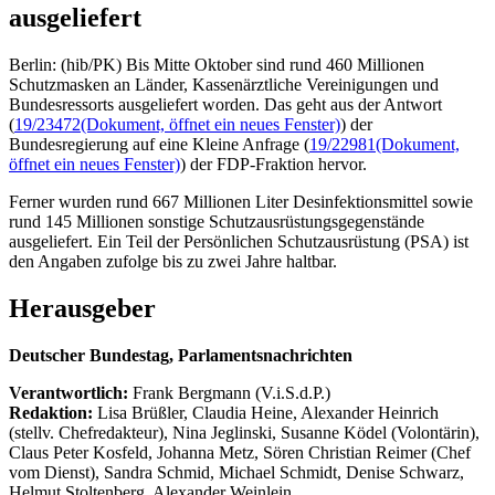
ausgeliefert
Berlin: (hib/PK) Bis Mitte Oktober sind rund 460 Millionen
Schutzmasken an Länder, Kassenärztliche Vereinigungen und
Bundesressorts ausgeliefert worden. Das geht aus der Antwort
(
19/23472
(Dokument, öffnet ein neues Fenster)
) der
Bundesregierung auf eine Kleine Anfrage (
19/22981
(Dokument,
öffnet ein neues Fenster)
) der FDP-Fraktion hervor.
Ferner wurden rund 667 Millionen Liter Desinfektionsmittel sowie
rund 145 Millionen sonstige Schutzausrüstungsgegenstände
ausgeliefert. Ein Teil der Persönlichen Schutzausrüstung (PSA) ist
den Angaben zufolge bis zu zwei Jahre haltbar.
Herausgeber
Deutscher Bundestag, Parlamentsnachrichten
Verantwortlich:
Frank Bergmann (V.i.S.d.P.)
Redaktion:
Lisa Brüßler, Claudia Heine, Alexander Heinrich
(stellv. Chefredakteur), Nina Jeglinski,
Susanne Ködel (Volontärin),
Claus Peter Kosfeld, Johanna Metz, Sören Christian Reimer (Chef
vom Dienst), Sandra Schmid, Michael Schmidt, Denise Schwarz,
Helmut Stoltenberg, Alexander Weinlein