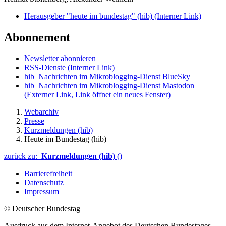
Herausgeber "heute im bundestag" (hib)
(Interner Link)
Abonnement
Newsletter abonnieren
RSS-Dienste
(Interner Link)
hib_Nachrichten im Mikroblogging-Dienst BlueSky
hib_Nachrichten im Mikroblogging-Dienst Mastodon
(Externer Link, Link öffnet ein neues Fenster)
Webarchiv
Presse
Kurzmeldungen (hib)
Heute im Bundestag (hib)
zurück zu:
Kurzmeldungen (hib)
()
Barrierefreiheit
Datenschutz
Impressum
© Deutscher Bundestag
Ausdruck aus dem Internet-Angebot des Deutschen Bundestages