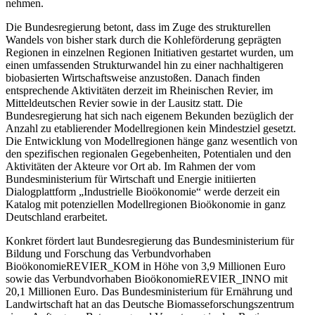
nehmen.
Die Bundesregierung betont, dass im Zuge des strukturellen
Wandels von bisher stark durch die Kohleförderung geprägten
Regionen in einzelnen Regionen Initiativen gestartet wurden, um
einen umfassenden Strukturwandel hin zu einer nachhaltigeren
biobasierten Wirtschaftsweise anzustoßen. Danach finden
entsprechende Aktivitäten derzeit im Rheinischen Revier, im
Mitteldeutschen Revier sowie in der Lausitz statt. Die
Bundesregierung hat sich nach eigenem Bekunden bezüglich der
Anzahl zu etablierender Modellregionen kein Mindestziel gesetzt.
Die Entwicklung von Modellregionen hänge ganz wesentlich von
den spezifischen regionalen Gegebenheiten, Potentialen und den
Aktivitäten der Akteure vor Ort ab. Im Rahmen der vom
Bundesministerium für Wirtschaft und Energie initiierten
Dialogplattform „Industrielle Bioökonomie“ werde derzeit ein
Katalog mit potenziellen Modellregionen Bioökonomie in ganz
Deutschland erarbeitet.
Konkret fördert laut Bundesregierung das Bundesministerium für
Bildung und Forschung das Verbundvorhaben
BioökonomieREVIER_KOM in Höhe von 3,9 Millionen Euro
sowie das Verbundvorhaben BioökonomieREVIER_INNO mit
20,1 Millionen Euro. Das Bundesministerium für Ernährung und
Landwirtschaft hat an das Deutsche Biomasseforschungszentrum