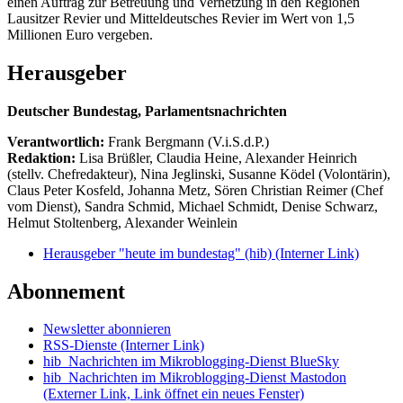
einen Auftrag zur Betreuung und Vernetzung in den Regionen
Lausitzer Revier und Mitteldeutsches Revier im Wert von 1,5
Millionen Euro vergeben.
Herausgeber
Deutscher Bundestag, Parlamentsnachrichten
Verantwortlich:
Frank Bergmann (V.i.S.d.P.)
Redaktion:
Lisa Brüßler, Claudia Heine, Alexander Heinrich
(stellv. Chefredakteur), Nina Jeglinski,
Susanne Ködel (Volontärin),
Claus Peter Kosfeld, Johanna Metz, Sören Christian Reimer (Chef
vom Dienst), Sandra Schmid, Michael Schmidt, Denise Schwarz,
Helmut Stoltenberg, Alexander Weinlein
Herausgeber "heute im bundestag" (hib)
(Interner Link)
Abonnement
Newsletter abonnieren
RSS-Dienste
(Interner Link)
hib_Nachrichten im Mikroblogging-Dienst BlueSky
hib_Nachrichten im Mikroblogging-Dienst Mastodon
(Externer Link, Link öffnet ein neues Fenster)