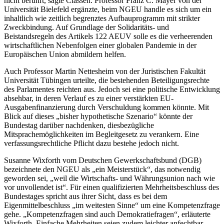
nicht berührt, sagte Classen. Professor Franz C. Mayer von der
Universität Bielefeld ergänzte, beim NGEU handle es sich um ein
inhaltlich wie zeitlich begrenztes Aufbauprogramm mit strikter
Zweckbindung. Auf Grundlage der Solidaritäts- und
Beistandsregeln des Artikels 122 AEUV solle es die verheerenden
wirtschaftlichen Nebenfolgen einer globalen Pandemie in der
Europäischen Union abmildern helfen.
Auch Professor Martin Nettesheim von der Juristischen Fakultät
Universität Tübingen urteilte, die bestehenden Beteiligungsrechte
des Parlamentes reichten aus. Jedoch sei eine politische Entwicklung
absehbar, in deren Verlauf es zu einer verstärkten EU-
Ausgabenfinanzierung durch Verschuldung kommen könnte. Mit
Blick auf dieses „bisher hypothetische Szenario“ könnte der
Bundestag darüber nachdenken, diesbezügliche
Mitsprachemöglichkeiten im Begleitgesetz zu verankern. Eine
verfassungsrechtliche Pflicht dazu bestehe jedoch nicht.
Susanne Wixforth vom Deutschen Gewerkschaftsbund (DGB)
bezeichnete den NGEU als „ein Meisterstück“, das notwendig
geworden sei, „weil die Wirtschafts- und Währungsunion nach wie
vor unvollendet ist“. Für einen qualifizierten Mehrheitsbeschluss des
Bundestages spricht aus ihrer Sicht, dass es bei dem
Eigenmittelbeschluss „im weitesten Sinne“ um eine Kompetenzfrage
gehe. „Kompetenzfragen sind auch Demokratiefragen“, erläuterte
Wixforth. Einfache Mehrheiten seien zudem leichter anfechtbar.