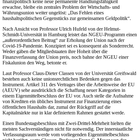
finanzpolitisch keine neue permanente Handlungsfähigkeit
erwachse, bleibe ein zentrales Problem der Wirtschafts- und
Währungsunion weiter ungelöst: „Das Fehlen eines
haushaltspolitischen Gegenstücks zur gemeinsamen Geldpolitik“.
Nach Ansicht von Professor Ulrich Hufeld von der Helmut-
Schmidt-Universität in Hamburg leistet das NGEU-Programm einen
„außerordentlichen Beitrag“ zur Erholung der Union nach der
Covid-19-Pandemie. Konzipiert sei es konsequent als Sonderrecht.
Weder gäben die Mitgliedstaaten ihre Hoheit über die
Finanzverfassung der Union preis, noch bahne der NGEU einer
Fiskalunion den Weg, betonte er.
Laut Professor Claus-Dieter Classen von der Universität Greifswald
bestehen auch keine unionsrechtlichen Bedenken gegen das
Instrument. Artikel 311 des Vertrages über die Arbeitsweise der EU
(AEUV) sehe ausdrücklich die Schaffung neuer Kategorien in
einem Eigenmittelbeschluss der EU vor. Auch stelle die Aufnahme
von Krediten ein übliches Instrument zur Finanzierung eines
öffentlichen Haushalts dar, zumal der Rückgriff auf die
Kapitalmärkte nur in klar definiertem Rahmen gestattet werde.
Einen Bundestagsbeschluss mit Zwei-Drittel-Mehrheit hielten die
meisten Sachverständigen nicht für notwendig. Der innerstaatliche
Verfassungsraum werde vom vorliegenden Eigenmittelbeschluss