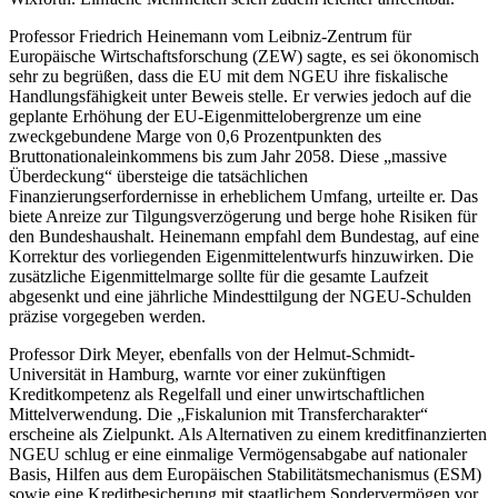
Professor Friedrich Heinemann vom Leibniz-Zentrum für
Europäische Wirtschaftsforschung (ZEW) sagte, es sei ökonomisch
sehr zu begrüßen, dass die EU mit dem NGEU ihre fiskalische
Handlungsfähigkeit unter Beweis stelle. Er verwies jedoch auf die
geplante Erhöhung der EU-Eigenmittelobergrenze um eine
zweckgebundene Marge von 0,6 Prozentpunkten des
Bruttonationaleinkommens bis zum Jahr 2058. Diese „massive
Überdeckung“ übersteige die tatsächlichen
Finanzierungserfordernisse in erheblichem Umfang, urteilte er. Das
biete Anreize zur Tilgungsverzögerung und berge hohe Risiken für
den Bundeshaushalt. Heinemann empfahl dem Bundestag, auf eine
Korrektur des vorliegenden Eigenmittelentwurfs hinzuwirken. Die
zusätzliche Eigenmittelmarge sollte für die gesamte Laufzeit
abgesenkt und eine jährliche Mindesttilgung der NGEU-Schulden
präzise vorgegeben werden.
Professor Dirk Meyer, ebenfalls von der Helmut-Schmidt-
Universität in Hamburg, warnte vor einer zukünftigen
Kreditkompetenz als Regelfall und einer unwirtschaftlichen
Mittelverwendung. Die „Fiskalunion mit Transfercharakter“
erscheine als Zielpunkt. Als Alternativen zu einem kreditfinanzierten
NGEU schlug er eine einmalige Vermögensabgabe auf nationaler
Basis, Hilfen aus dem Europäischen Stabilitätsmechanismus (ESM)
sowie eine Kreditbesicherung mit staatlichem Sondervermögen vor.