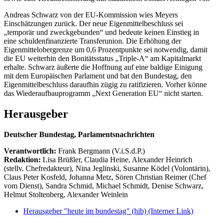
Andreas Schwarz von der EU-Kommission wies Meyers
Einschätzungen zurück. Der neue Eigenmittelbeschluss sei
„temporär und zweckgebunden“ und bedeute keinen Einstieg in
eine schuldenfinanzierte Transferunion. Die Erhöhung der
Eigenmittelobergrenze um 0,6 Prozentpunkte sei notwendig, damit
die EU weiterhin den Bonitätsstatus „Triple-A“ am Kapitalmarkt
erhalte. Schwarz äußerte die Hoffnung auf eine baldige Einigung
mit dem Europäischen Parlament und bat den Bundestag, den
Eigenmittelbeschluss daraufhin zügig zu ratifizieren. Vorher könne
das Wiederaufbauprogramm „Next Generation EU“ nicht starten.
Herausgeber
Deutscher Bundestag, Parlamentsnachrichten
Verantwortlich:
Frank Bergmann (V.i.S.d.P.)
Redaktion:
Lisa Brüßler, Claudia Heine, Alexander Heinrich
(stellv. Chefredakteur), Nina Jeglinski,
Susanne Ködel (Volontärin),
Claus Peter Kosfeld, Johanna Metz, Sören Christian Reimer (Chef
vom Dienst), Sandra Schmid, Michael Schmidt, Denise Schwarz,
Helmut Stoltenberg, Alexander Weinlein
Herausgeber "heute im bundestag" (hib)
(Interner Link)