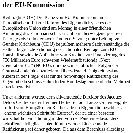
der EU-Kommission
Berlin: (hib/JOH) Die Pläne von EU-Kommission und
Europäischem Rat zur Reform des Eigenmittelsystems der
Europäischen Union sind am Montag in einer öffentlichen
Anhörung des Europaausschusses auf ein überwiegend positives
Echo gestoßen. In der zweistündigen Sitzung unter Leitung von
Gunther Krichbaum (CDU) begrüßten mehrere Sachverständige die
zeitlich begrenzte Erhöhung der nationalen Beiträge zum EU-
Haushalt sowie die Aufnahme von Krediten zur Finanzierung des
750 Milliarden Euro schweren Wiederaufbaufonds „Next
Generation EU“ (NGEU), um die wirtschaftlichen Folgen der
Corona-Pandemie abzufedern. Überwiegend Einigkeit bestand
zudem in der Frage, dass für die notwendige Ratifizierung des
Eigenmittelbeschlusses durch den Bundestag eine einfache Mehrheit
ausreichend ist.
Unter anderem wertete der stellvertretende Direktor des Jacques
Delors Centre an der Berliner Hertie School, Lucas Guttenberg, den
im Juli vom Europäischen Rat bestätigten Eigenmittelbeschluss als
„enorm wichtigen Schritt für Europa“, der zu einer besseren
wirtschaftlichen Erholung in den von der Pandemie besonders
betroffenen Mitgliedstaaten führen werde. Eine schnelle
Ratifizierung sei daher geboten. Da aus dem Beschluss allerdings