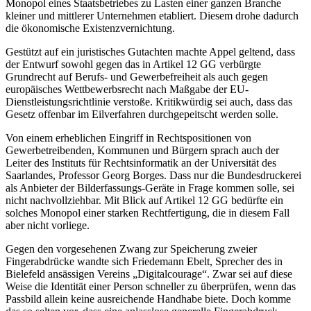
Monopol eines Staatsbetriebes zu Lasten einer ganzen Branche
kleiner und mittlerer Unternehmen etabliert. Diesem drohe dadurch
die ökonomische Existenzvernichtung.
Gestützt auf ein juristisches Gutachten machte Appel geltend, dass
der Entwurf sowohl gegen das in Artikel 12 GG verbürgte
Grundrecht auf Berufs- und Gewerbefreiheit als auch gegen
europäisches Wettbewerbsrecht nach Maßgabe der EU-
Dienstleistungsrichtlinie verstoße. Kritikwürdig sei auch, dass das
Gesetz offenbar im Eilverfahren durchgepeitscht werden solle.
Von einem erheblichen Eingriff in Rechtspositionen von
Gewerbetreibenden, Kommunen und Bürgern sprach auch der
Leiter des Instituts für Rechtsinformatik an der Universität des
Saarlandes, Professor Georg Borges. Dass nur die Bundesdruckerei
als Anbieter der Bilderfassungs-Geräte in Frage kommen solle, sei
nicht nachvollziehbar. Mit Blick auf Artikel 12 GG bedürfte ein
solches Monopol einer starken Rechtfertigung, die in diesem Fall
aber nicht vorliege.
Gegen den vorgesehenen Zwang zur Speicherung zweier
Fingerabdrücke wandte sich Friedemann Ebelt, Sprecher des in
Bielefeld ansässigen Vereins „Digitalcourage“. Zwar sei auf diese
Weise die Identität einer Person schneller zu überprüfen, wenn das
Passbild allein keine ausreichende Handhabe biete. Doch komme