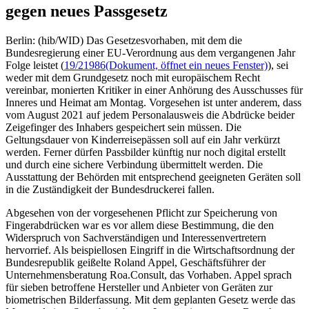
gegen neues Passgesetz
Berlin: (hib/WID) Das Gesetzesvorhaben, mit dem die
Bundesregierung einer EU-Verordnung aus dem vergangenen Jahr
Folge leistet (
19/21986
(Dokument, öffnet ein neues Fenster)
), sei
weder mit dem Grundgesetz noch mit europäischem Recht
vereinbar, monierten Kritiker in einer Anhörung des Ausschusses für
Inneres und Heimat am Montag. Vorgesehen ist unter anderem, dass
vom August 2021 auf jedem Personalausweis die Abdrücke beider
Zeigefinger des Inhabers gespeichert sein müssen. Die
Geltungsdauer von Kinderreisepässen soll auf ein Jahr verkürzt
werden. Ferner dürfen Passbilder künftig nur noch digital erstellt
und durch eine sichere Verbindung übermittelt werden. Die
Ausstattung der Behörden mit entsprechend geeigneten Geräten soll
in die Zuständigkeit der Bundesdruckerei fallen.
Abgesehen von der vorgesehenen Pflicht zur Speicherung von
Fingerabdrücken war es vor allem diese Bestimmung, die den
Widerspruch von Sachverständigen und Interessenvertretern
hervorrief. Als beispiellosen Eingriff in die Wirtschaftsordnung der
Bundesrepublik geißelte Roland Appel, Geschäftsführer der
Unternehmensberatung Roa.Consult, das Vorhaben. Appel sprach
für sieben betroffene Hersteller und Anbieter von Geräten zur
biometrischen Bilderfassung. Mit dem geplanten Gesetz werde das