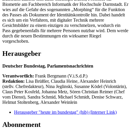
Biometrie am Fachbereich Informatik der Hochschule Darmstadt. Er
wies auf die Gefahr des sogenannten „Morphing“ für die Funktion
des Passes als Dokument der Identitätskontrolle hin. Dabei handelt
es sich um ein Verfahren, mit digitaler Technik mehrere
Gesichtsbilder zu einem einzigen zu verschmelzen, wodurch ein
Pass gegebenenfalls für mehrere Personen nutzbar wird. Dem werde
durch die neuen Bestimmungen ein wirksamer Riegel
vorgeschoben.
Herausgeber
Deutscher Bundestag, Parlamentsnachrichten
Verantwortlich:
Frank Bergmann (V.i.S.d.P.)
Redaktion:
Lisa Brüßler, Claudia Heine, Alexander Heinrich
(stellv. Chefredakteur), Nina Jeglinski,
Susanne Ködel (Volontärin),
Claus Peter Kosfeld, Johanna Metz, Sören Christian Reimer (Chef
vom Dienst), Sandra Schmid, Michael Schmidt, Denise Schwarz,
Helmut Stoltenberg, Alexander Weinlein
Herausgeber "heute im bundestag" (hib)
(Interner Link)
Abonnement