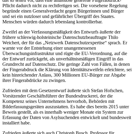
das so selten vor, dass eine anlasslose generelle Fingerabdruck-
Pflicht dadurch nicht zu rechtfertigen sei. Die vorsehene Regelung
begründe einen Generalverdacht gegen Bürgerinnen und Bürger
und sei ein nutzloser und gefährlicher Übergriff des Staates.
Menschen würden dadurch lebenslang kontrollierbar.
Zweifel an der Verfassungsmäßigkeit des Entwurfs äußerte der
frühere schleswig-holsteinische Datenschutzbeauftragte Thilo
Weichert, der für das „Netzwerk Datenschutzexpertise“ sprach. Er
warnte vor der Entstehung einer unangemessenen
Überwachungsinfrastruktur und rügte die EU-Verordnung, auf die
der Entwurf zurückgeht, als unverhältnismäßigen Eingriff in das
Grundrecht auf Datenschutz. Die geringe Zahl von Fällen, in denen
der Fingerabdruck die Klärung von Identitätszweifeln erleichtere, sei
kein hinreichender Anlass, 300 Millionen EU-Bürger zur Abgabe
ihrer Fingerabdrücke zu zwingen.
Zufrieden mit dem Gesetzentwurf äußerte sich Stefan Hofschen,
Vorsitzender Geschäftsführer der Bundesdruckerei, der die
Kompetenz seines Unternehmens hervorhob, Behörden mit
Bilderfassungsgeräten auszustatten. Es habe dies bereits 2015 unter
Beweis gestellt, als es innerhalb weniger Monate ein System zur
Erfassung der Daten von Asylsuchenden entwickelt und bundesweit
installiert habe.
Zufrieden äußerte sich auch Christoph Busch, Professor für