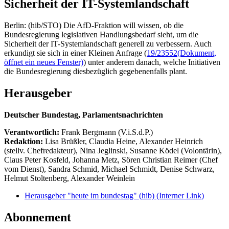
Sicherheit der IT-Systemlandschaft
Berlin: (hib/STO) Die AfD-Fraktion will wissen, ob die
Bundesregierung legislativen Handlungsbedarf sieht, um die
Sicherheit der IT-Systemlandschaft generell zu verbessern. Auch
erkundigt sie sich in einer Kleinen Anfrage (
19/23552
(Dokument,
öffnet ein neues Fenster)
) unter anderem danach, welche Initiativen
die Bundesregierung diesbezüglich gegebenenfalls plant.
Herausgeber
Deutscher Bundestag, Parlamentsnachrichten
Verantwortlich:
Frank Bergmann (V.i.S.d.P.)
Redaktion:
Lisa Brüßler, Claudia Heine, Alexander Heinrich
(stellv. Chefredakteur), Nina Jeglinski,
Susanne Ködel (Volontärin),
Claus Peter Kosfeld, Johanna Metz, Sören Christian Reimer (Chef
vom Dienst), Sandra Schmid, Michael Schmidt, Denise Schwarz,
Helmut Stoltenberg, Alexander Weinlein
Herausgeber "heute im bundestag" (hib)
(Interner Link)
Abonnement