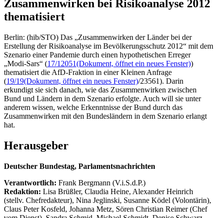
Zusammenwirken bei Risikoanalyse 2012
thematisiert
Berlin: (hib/STO) Das „Zusammenwirken der Länder bei der
Erstellung der Risikoanalyse im Bevölkerungsschutz 2012“ mit dem
Szenario einer Pandemie durch einen hypothetischen Erreger
„Modi-Sars“ (
17/12051
(Dokument, öffnet ein neues Fenster)
)
thematisiert die AfD-Fraktion in einer Kleinen Anfrage
(
19/19
(Dokument, öffnet ein neues Fenster)
/23561). Darin
erkundigt sie sich danach, wie das Zusammenwirken zwischen
Bund und Ländern in dem Szenario erfolgte. Auch will sie unter
anderem wissen, welche Erkenntnisse der Bund durch das
Zusammenwirken mit den Bundesländern in dem Szenario erlangt
hat.
Herausgeber
Deutscher Bundestag, Parlamentsnachrichten
Verantwortlich:
Frank Bergmann (V.i.S.d.P.)
Redaktion:
Lisa Brüßler, Claudia Heine, Alexander Heinrich
(stellv. Chefredakteur), Nina Jeglinski,
Susanne Ködel (Volontärin),
Claus Peter Kosfeld, Johanna Metz, Sören Christian Reimer (Chef
vom Dienst), Sandra Schmid, Michael Schmidt, Denise Schwarz,