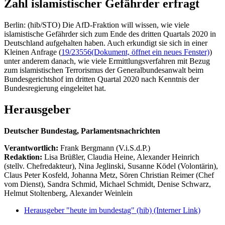
Zahl islamistischer Gefährder erfragt
Berlin: (hib/STO) Die AfD-Fraktion will wissen, wie viele
islamistische Gefährder sich zum Ende des dritten Quartals 2020 in
Deutschland aufgehalten haben. Auch erkundigt sie sich in einer
Kleinen Anfrage (
19/23556
(Dokument, öffnet ein neues Fenster)
)
unter anderem danach, wie viele Ermittlungsverfahren mit Bezug
zum islamistischen Terrorismus der Generalbundesanwalt beim
Bundesgerichtshof im dritten Quartal 2020 nach Kenntnis der
Bundesregierung eingeleitet hat.
Herausgeber
Deutscher Bundestag, Parlamentsnachrichten
Verantwortlich:
Frank Bergmann (V.i.S.d.P.)
Redaktion:
Lisa Brüßler, Claudia Heine, Alexander Heinrich
(stellv. Chefredakteur), Nina Jeglinski,
Susanne Ködel (Volontärin),
Claus Peter Kosfeld, Johanna Metz, Sören Christian Reimer (Chef
vom Dienst), Sandra Schmid, Michael Schmidt, Denise Schwarz,
Helmut Stoltenberg, Alexander Weinlein
Herausgeber "heute im bundestag" (hib)
(Interner Link)