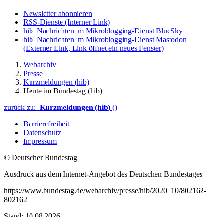
Newsletter abonnieren
RSS-Dienste
(Interner Link)
hib_Nachrichten im Mikroblogging-Dienst BlueSky
hib_Nachrichten im Mikroblogging-Dienst Mastodon
(Externer Link, Link öffnet ein neues Fenster)
Webarchiv
Presse
Kurzmeldungen (hib)
Heute im Bundestag (hib)
zurück zu:
Kurzmeldungen (hib)
()
Barrierefreiheit
Datenschutz
Impressum
© Deutscher Bundestag
Ausdruck aus dem Internet-Angebot des Deutschen Bundestages
https://www.bundestag.de/webarchiv/presse/hib/2020_10/802162-
802162
Stand: 10.08.2026