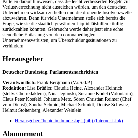
Parteien darauf hinweisen, dass die leicht verbesserten Regeln zur
Verlustverrechnung nicht ausreichen würden, um den deutschen
Unternehmen wirksam zu helfen und die drohende Insolvenzwelle
abzuwehren. Denn für viele Unternehmen stelle sich bereits die
Frage, wie sie die staatlich gewährten Liquiditätshilfen künftig
zurückzahlen könnten. Gebraucht werde daher jetzt eine echte
steuerliche Entlastung von den coronabedingten
Unternehmensverlusten, um Überschuldungssituationen zu
verhindern.
Herausgeber
Deutscher Bundestag, Parlamentsnachrichten
Verantwortlich:
Frank Bergmann (V.i.S.d.P.)
Redaktion:
Lisa Brüßler, Claudia Heine, Alexander Heinrich
(stellv. Chefredakteur), Nina Jeglinski,
Susanne Ködel (Volontärin),
Claus Peter Kosfeld, Johanna Metz, Sören Christian Reimer (Chef
vom Dienst), Sandra Schmid, Michael Schmidt, Denise Schwarz,
Helmut Stoltenberg, Alexander Weinlein
Herausgeber "heute im bundestag" (hib)
(Interner Link)
Abonnement