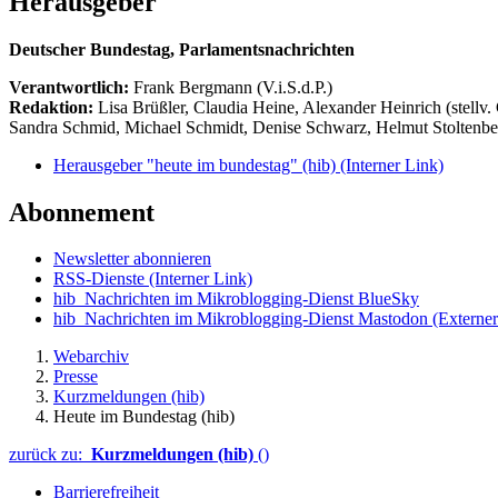
Herausgeber
Deutscher Bundestag, Parlamentsnachrichten
Verantwortlich:
Frank Bergmann (V.i.S.d.P.)
Redaktion:
Lisa Brüßler, Claudia Heine, Alexander Heinrich (stellv.
Sandra Schmid, Michael Schmidt, Denise Schwarz, Helmut Stoltenbe
Herausgeber "heute im bundestag" (hib)
(Interner Link)
Abonnement
Newsletter abonnieren
RSS-Dienste
(Interner Link)
hib_Nachrichten im Mikroblogging-Dienst BlueSky
hib_Nachrichten im Mikroblogging-Dienst Mastodon
(Externer
Webarchiv
Presse
Kurzmeldungen (hib)
Heute im Bundestag (hib)
zurück zu:
Kurzmeldungen (hib)
()
Barrierefreiheit