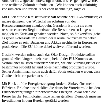
Sinkevičius zeigte sich überzeugt davon, dass es gelingen werde,
eine resiliente Zukunft aufzubauen. „Wir können auch zukünftig
konsumieren und reisen. Aber eben nachhaltig“, sagte er.
Mit Blick auf die Kreislaufwirtschaft betonte der EU-Kommissar, es
müsse gelingen, das Wirtschaftswachstum von der
Ressourcennutzung abzukoppeln. Gerade in Europa als einer
ressourcenarmen Region müssten die Ressourcen so lange wie
möglich im Kreislauf gehalten werden. Noch, so Sinkevičius, gebe
es große Potenziale im Bereich der Kreislaufwirtschaft zu heben.
Ziel müsse es sein, Batterien und Akkus nachhaltig in Europa zu
produzieren. Die EU könne dabei weltweit führend werden.
Gestärkt werden müsse auch das Öko-Design. Produkte sollten
grundsätzlich länger nutzbar sein, befand der EU-Kommissar.
Verbraucher müssten außerdem wissen, welche Nutzungsdauer ein
bestimmtes Produkt hat und ob es nachhaltig produziert wurde.
Seiner Ansicht nach sollte auch dafür Sorge getragen werden, dass
Geräte leichter reparierbar sind.
Mit Blick auf die Energieerzeugung forderte Sinkevičius mehr
Effizienz. Er lobte ausdrücklich die deutsche Vorreiterrolle bei den
Einspeisevergütungen für erneuerbare Energien. Zwar seien die
Preise für die Technologien inzwischen gefallen. Dennoch müssten
Investitionen in dem Bereich gestärkt werden.