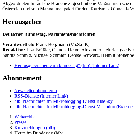
Abgeordneten für auf die Branche zugeschnittene Maßnahmen wie ein 
Österreich und sein Maßnahmenpaket für den Tourismus könne als Vor
Herausgeber
Deutscher Bundestag, Parlamentsnachrichten
Verantwortlich:
Frank Bergmann (V.i.S.d.P.)
Redaktion:
Lisa Brüßler, Claudia Heine, Alexander Heinrich (stellv.
Sandra Schmid, Michael Schmidt, Denise Schwarz, Helmut Stoltenbe
Herausgeber "heute im bundestag" (hib)
(Interner Link)
Abonnement
Newsletter abonnieren
RSS-Dienste
(Interner Link)
hib_Nachrichten im Mikroblogging-Dienst BlueSky
hib_Nachrichten im Mikroblogging-Dienst Mastodon
(Externer
Webarchiv
Presse
Kurzmeldungen (hib)
Heute im Bundestag (hib)