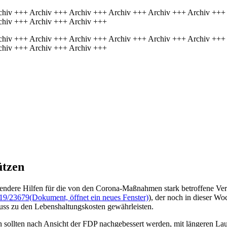
chiv +++ Archiv +++ Archiv +++ Archiv +++ Archiv +++ Archiv +++
chiv +++ Archiv +++ Archiv +++
chiv +++ Archiv +++ Archiv +++ Archiv +++ Archiv +++ Archiv +++
chiv +++ Archiv +++ Archiv +++
ützen
ndere Hilfen für die von den Corona-Maßnahmen stark betroffene Veran
19/23679
(Dokument, öffnet ein neues Fenster)
), der noch in dieser W
ss zu den Lebenshaltungskosten gewährleisten.
ollten nach Ansicht der FDP nachgebessert werden, mit längeren Laufz