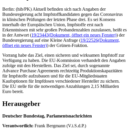
Berlin: (hib/PK) Aktuell befinden sich nach Angaben der
Bundesregierung acht Impfstoffkandidaten gegen das Coronavirus
in klinischen Prüfungen der letzten Phase drei. Es sei Konsens
innerhalb der Europäischen Union, Impfstoffe erst nach
Erkenntnissen mit sehr großen Probandenzahlen zuzulassen, heißt es
in der Antwort (
19/23443
(Dokument, öffnet ein neues Fenster)
) der
Bundesregierung auf eine Kleine Anfrage (
19/22526
(Dokument,
öffnet ein neues Fenster)
) der Grünen-Fraktion.
Vorrang habe das Ziel, einen sicheren und wirksamen Impfstoff zur
Verfügung zu haben. Die EU-Kommission verhandelt den Angaben
zufolge mit den Herstellern. Das Ziel sei, durch sogenannte
Advance Purchase Agreements rechtzeitig Produktionskapazitäten
für Impfstoffe aufzubauen und für die EU-Mitgliedstaaten
Kaufoptionen für Impfdosen verschiedener Hersteller zu sichern.
Die EU stelle für die notwendigen Anzahlungen 2,15 Milliarden
Euro bereit.
Herausgeber
Deutscher Bundestag, Parlamentsnachrichten
Verantwortlich:
Frank Bergmann (V.i.S.d.P.)