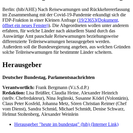
Berlin: (hib/AHE) Nach Reisewarnungen und Rückkehrererfassung
im Zusammenhang mit der Covid-19-Pandemie erkundigt sich die
FDP-Fraktion in einer Kleinen Anfrage (
19/23653
(Dokument,
öffnet ein neues Fenster)
). Die Abgeordneten wollen unter anderem
erfahren, für welche Länder nach aktuellem Stand durch das
Auswärtige Amt pauschale Reisewarnungen beziehungsweise
differenzierte Teilreisewarnungen herausgegeben werden.
Außerdem soll die Bundesregierung angeben, aus welchen Gründen
solche Teilreisewarnungen für bestimmte Länder scheitern.
Herausgeber
Deutscher Bundestag, Parlamentsnachrichten
Verantwortlich:
Frank Bergmann (V.i.S.d.P.)
Redaktion:
Lisa Brüßler, Claudia Heine, Alexander Heinrich
(stellv. Chefredakteur), Nina Jeglinski,
Susanne Ködel (Volontärin),
Claus Peter Kosfeld, Johanna Metz, Sören Christian Reimer (Chef
vom Dienst), Sandra Schmid, Michael Schmidt, Denise Schwarz,
Helmut Stoltenberg, Alexander Weinlein
Herausgeber "heute im bundestag" (hib)
(Interner Link)