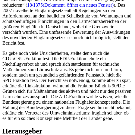
reduzieren“ (
18/1375
(Dokument, öffnet ein neues Fenster)
). Das
2007 novellierte Fluglärmgesetz enthält Regelungen zu den
Anforderungen an den baulichen Schallschutz von Wohnungen und
schutzbedürftigen Einrichtungen in den Lärmschutzbereichen der
größeren Flughäfen in Deutschland, wobei die Grenzwerte
verschärft wurden. Eine umfassende Bewertung der Auswirkungen
des novellierten Fluglärmgesetzes sei noch nicht möglich, stellt der
Bericht fest.
Es gebe noch viele Unsicherheiten, stellte denn auch die
CDU/CSU-Fraktion fest. Die FDP-Fraktion lehnte ein
Nachtflugverbot ab und sprach sich stattdessen für technische
Maßnahmen zum Lärmschutz aus. Es gehe nicht nur um Lärm,
sondern auch um gesundheitsgefährdenden Feinstaub, hielt die
SPD-Fraktion fest. Der Bericht sei notwendig, komme aber zu spät,
erklärte die Linksfraktion, während die Fraktion Bündnis 90/Die
Grünen sich für Maßnahmen des aktiven und nicht nur des passiven
Lärmschutzes aussprach. Die AfD-Fraktion wollte wissen, wie die
Bundesregierung zu einem nationalen Flughafenkonzept stehe. Die
Haltung der Bundesregierung zu dieser Frage sei ihm nicht bekannt,
erklärte ein Vertreter des Umweltministeriums; fraglich sei aber, ob
es für ein solches Konzept eine Mehrheit der Länder gebe.
Herausgeber