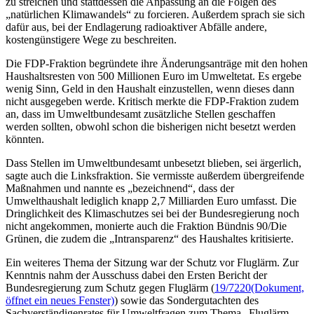
zu streichen und stattdessen die Anpassung an die Folgen des
„natürlichen Klimawandels“ zu forcieren. Außerdem sprach sie sich
dafür aus, bei der Endlagerung radioaktiver Abfälle andere,
kostengünstigere Wege zu beschreiten.
Die FDP-Fraktion begründete ihre Änderungsanträge mit den hohen
Haushaltsresten von 500 Millionen Euro im Umweltetat. Es ergebe
wenig Sinn, Geld in den Haushalt einzustellen, wenn dieses dann
nicht ausgegeben werde. Kritisch merkte die FDP-Fraktion zudem
an, dass im Umweltbundesamt zusätzliche Stellen geschaffen
werden sollten, obwohl schon die bisherigen nicht besetzt werden
könnten.
Dass Stellen im Umweltbundesamt unbesetzt blieben, sei ärgerlich,
sagte auch die Linksfraktion. Sie vermisste außerdem übergreifende
Maßnahmen und nannte es „bezeichnend“, dass der
Umwelthaushalt lediglich knapp 2,7 Milliarden Euro umfasst. Die
Dringlichkeit des Klimaschutzes sei bei der Bundesregierung noch
nicht angekommen, monierte auch die Fraktion Bündnis 90/Die
Grünen, die zudem die „Intransparenz“ des Haushaltes kritisierte.
Ein weiteres Thema der Sitzung war der Schutz vor Fluglärm. Zur
Kenntnis nahm der Ausschuss dabei den Ersten Bericht der
Bundesregierung zum Schutz gegen Fluglärm (
19/7220
(Dokument,
öffnet ein neues Fenster)
) sowie das Sondergutachten des
Sachverständigenrates für Umweltfragen zum Thema „Fluglärm