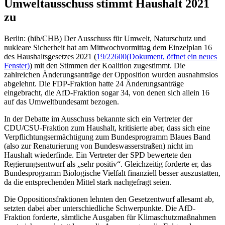
Umweltausschuss stimmt Haushalt 2021
zu
Berlin: (hib/CHB) Der Ausschuss für Umwelt, Naturschutz und
nukleare Sicherheit hat am Mittwochvormittag dem Einzelplan 16
des Haushaltsgesetzes 2021 (
19/22600
(Dokument, öffnet ein neues
Fenster)
) mit den Stimmen der Koalition zugestimmt. Die
zahlreichen Änderungsanträge der Opposition wurden ausnahmslos
abgelehnt. Die FDP-Fraktion hatte 24 Änderungsanträge
eingebracht, die AfD-Fraktion sogar 34, von denen sich allein 16
auf das Umweltbundesamt bezogen.
In der Debatte im Ausschuss bekannte sich ein Vertreter der
CDU/CSU-Fraktion zum Haushalt, kritisierte aber, dass sich eine
Verpflichtungsermächtigung zum Bundesprogramm Blaues Band
(also zur Renaturierung von Bundeswasserstraßen) nicht im
Haushalt wiederfinde. Ein Vertreter der SPD bewertete den
Regierungsentwurf als „sehr positiv“. Gleichzeitig forderte er, das
Bundesprogramm Biologische Vielfalt finanziell besser auszustatten,
da die entsprechenden Mittel stark nachgefragt seien.
Die Oppositionsfraktionen lehnten den Gesetzentwurf allesamt ab,
setzten dabei aber unterschiedliche Schwerpunkte. Die AfD-
Fraktion forderte, sämtliche Ausgaben für Klimaschutzmaßnahmen