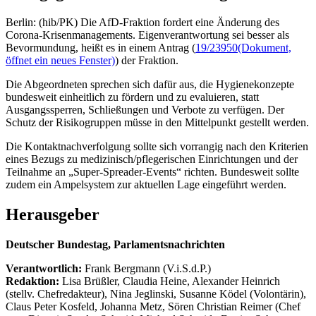
Berlin: (hib/PK) Die AfD-Fraktion fordert eine Änderung des
Corona-Krisenmanagements. Eigenverantwortung sei besser als
Bevormundung, heißt es in einem Antrag (
19/23950
(Dokument,
öffnet ein neues Fenster)
) der Fraktion.
Die Abgeordneten sprechen sich dafür aus, die Hygienekonzepte
bundesweit einheitlich zu fördern und zu evaluieren, statt
Ausgangssperren, Schließungen und Verbote zu verfügen. Der
Schutz der Risikogruppen müsse in den Mittelpunkt gestellt werden.
Die Kontaktnachverfolgung sollte sich vorrangig nach den Kriterien
eines Bezugs zu medizinisch/pflegerischen Einrichtungen und der
Teilnahme an „Super-Spreader-Events“ richten. Bundesweit sollte
zudem ein Ampelsystem zur aktuellen Lage eingeführt werden.
Herausgeber
Deutscher Bundestag, Parlamentsnachrichten
Verantwortlich:
Frank Bergmann (V.i.S.d.P.)
Redaktion:
Lisa Brüßler, Claudia Heine, Alexander Heinrich
(stellv. Chefredakteur), Nina Jeglinski,
Susanne Ködel (Volontärin),
Claus Peter Kosfeld, Johanna Metz, Sören Christian Reimer (Chef