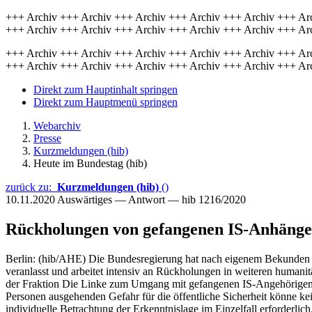
+++ Archiv +++ Archiv +++ Archiv +++ Archiv +++ Archiv +++ Ar
+++ Archiv +++ Archiv +++ Archiv +++ Archiv +++ Archiv +++ Ar
+++ Archiv +++ Archiv +++ Archiv +++ Archiv +++ Archiv +++ Ar
+++ Archiv +++ Archiv +++ Archiv +++ Archiv +++ Archiv +++ Ar
Direkt zum Hauptinhalt springen
Direkt zum Hauptmenü springen
Webarchiv
Presse
Kurzmeldungen (hib)
Heute im Bundestag (hib)
zurück zu:
Kurzmeldungen (hib)
()
10.11.2020
Auswärtiges — Antwort — hib 1216/2020
Rückholungen von gefangenen IS-Anhäng
Berlin: (hib/AHE) Die Bundesregierung hat nach eigenem Bekunden 
veranlasst und arbeitet intensiv an Rückholungen in weiteren humanit
der Fraktion Die Linke zum Umgang mit gefangenen IS-Angehörigen 
Personen ausgehenden Gefahr für die öffentliche Sicherheit könne k
individuelle Betrachtung der Erkenntnislage im Einzelfall erforderli