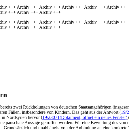
chiv +++ Archiv +++ Archiv +++ Archiv +++ Archiv +++ Archiv +++
chiv +++ Archiv +++ Archiv +++
chiv +++ Archiv +++ Archiv +++ Archiv +++ Archiv +++ Archiv +++
chiv +++ Archiv +++ Archiv +++
ern
bereits zwei Rückholungen von deutschen Staatsangehörigen (insgesa
ären Fällen, insbesondere von Kindern. Das geht aus der Antwort (
19/
in Nordsyrien hervor (
19/23071
(Dokument, öffnet ein neues Fenster)
eine pauschale Aussage getroffen werden. Für eine Bewertung des von 
ch. „Grundsätzlich und unabhängig von der Anbindung an eine konkrete 