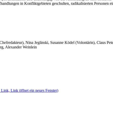
handlungen in Konfliktgebieten geschulten, radikalisierten Personen e
 Chefredakteur), Nina Jeglinski,
Susanne Ködel (Volontärin),
Claus Pet
rg, Alexander Weinlein
 Link, Link öffnet ein neues Fenster)