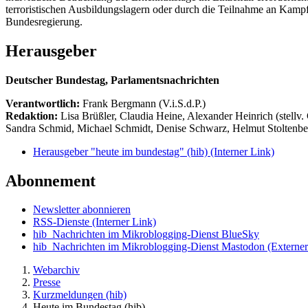
terroristischen Ausbildungslagern oder durch die Teilnahme an Kampf
Bundesregierung.
Herausgeber
Deutscher Bundestag, Parlamentsnachrichten
Verantwortlich:
Frank Bergmann (V.i.S.d.P.)
Redaktion:
Lisa Brüßler, Claudia Heine, Alexander Heinrich (stellv.
Sandra Schmid, Michael Schmidt, Denise Schwarz, Helmut Stoltenbe
Herausgeber "heute im bundestag" (hib)
(Interner Link)
Abonnement
Newsletter abonnieren
RSS-Dienste
(Interner Link)
hib_Nachrichten im Mikroblogging-Dienst BlueSky
hib_Nachrichten im Mikroblogging-Dienst Mastodon
(Externer
Webarchiv
Presse
Kurzmeldungen (hib)
Heute im Bundestag (hib)