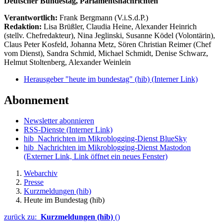
Deutscher Bundestag, Parlamentsnachrichten
Verantwortlich:
Frank Bergmann (V.i.S.d.P.)
Redaktion:
Lisa Brüßler, Claudia Heine, Alexander Heinrich
(stellv. Chefredakteur), Nina Jeglinski,
Susanne Ködel (Volontärin),
Claus Peter Kosfeld, Johanna Metz, Sören Christian Reimer (Chef
vom Dienst), Sandra Schmid, Michael Schmidt, Denise Schwarz,
Helmut Stoltenberg, Alexander Weinlein
Herausgeber "heute im bundestag" (hib)
(Interner Link)
Abonnement
Newsletter abonnieren
RSS-Dienste
(Interner Link)
hib_Nachrichten im Mikroblogging-Dienst BlueSky
hib_Nachrichten im Mikroblogging-Dienst Mastodon
(Externer Link, Link öffnet ein neues Fenster)
Webarchiv
Presse
Kurzmeldungen (hib)
Heute im Bundestag (hib)
zurück zu:
Kurzmeldungen (hib)
()