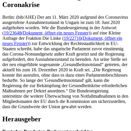
Coronakrise
Berlin: (hib/AHE) Der am 11. März 2020 aufgrund des Coronavirus
ausgerufene Ausnahmezustand in Ungarn ist zum 18. Juni 2020
aufgehoben worden. Wie die Bundesregierung in der Antwort
(
19/23648
(Dokument, öffnet ein neues Fenster)
) auf eine Kleine
Anfrage der Fraktion Die Linke (
19/22716
(Dokument, öffnet ein
neues Fenster)
) zur Entwicklung der Rechtsstaatlichkeit in EU-
Staaten schreibt, habe das ungarische Parlament zuvor einstimmig
das Corona-Notstandgesetz außer Kraft gesetzt und die Regierung
aufgefordert, den Ausnahmezustand zu beenden. An seine Stelle sei
der neu eingeführte sogenannte „Gesundheitsnotstand“ getreten, der
aktuell bis zum 18. Dezember 2020 in Kraft sei. „Die Regierung
konnte ihn ausrufen, ohne dass es dazu eines Parlamentsbeschlusses
bedurfte. So lange der 'Gesundheitsnotstand' gilt, kann die
Regierung die zur Bekämpfung der Gesundheitskrise erforderlichen
Maßnahmen per Dekret anordnen.“ Die Bundesregierung
unterstütze die weitere Überwachung von Notfallmaßnahmen in den
Mitgliedsstaaten der EU durch die Kommission um sicherzustellen,
dass die Grundwerte der Union gewahrt werden.
Herausgeber