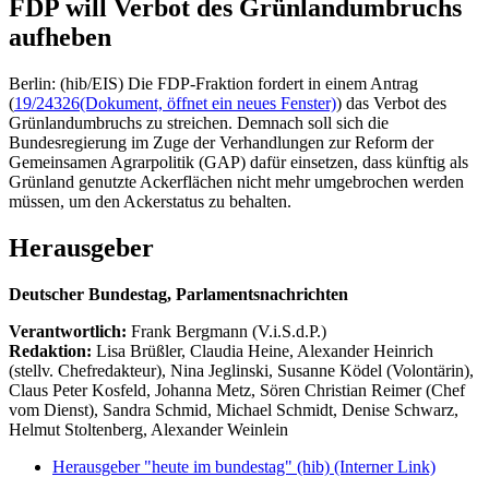
FDP will Verbot des Grünlandumbruchs
aufheben
Berlin: (hib/EIS) Die FDP-Fraktion fordert in einem Antrag
(
19/24326
(Dokument, öffnet ein neues Fenster)
) das Verbot des
Grünlandumbruchs zu streichen. Demnach soll sich die
Bundesregierung im Zuge der Verhandlungen zur Reform der
Gemeinsamen Agrarpolitik (GAP) dafür einsetzen, dass künftig als
Grünland genutzte Ackerflächen nicht mehr umgebrochen werden
müssen, um den Ackerstatus zu behalten.
Herausgeber
Deutscher Bundestag, Parlamentsnachrichten
Verantwortlich:
Frank Bergmann (V.i.S.d.P.)
Redaktion:
Lisa Brüßler, Claudia Heine, Alexander Heinrich
(stellv. Chefredakteur), Nina Jeglinski,
Susanne Ködel (Volontärin),
Claus Peter Kosfeld, Johanna Metz, Sören Christian Reimer (Chef
vom Dienst), Sandra Schmid, Michael Schmidt, Denise Schwarz,
Helmut Stoltenberg, Alexander Weinlein
Herausgeber "heute im bundestag" (hib)
(Interner Link)