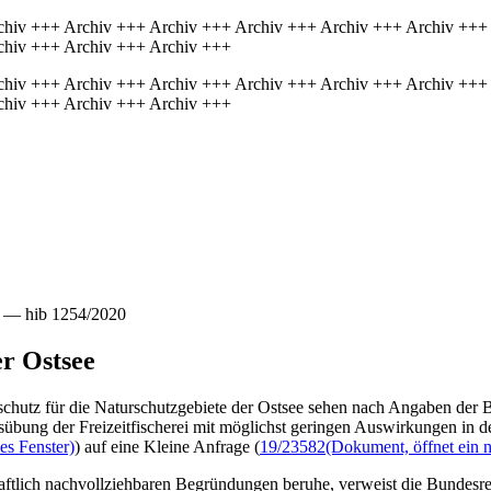
chiv +++ Archiv +++ Archiv +++ Archiv +++ Archiv +++ Archiv +++
chiv +++ Archiv +++ Archiv +++
chiv +++ Archiv +++ Archiv +++ Archiv +++ Archiv +++ Archiv +++
chiv +++ Archiv +++ Archiv +++
t — hib 1254/2020
er Ostsee
tz für die Naturschutzgebiete der Ostsee sehen nach Angaben der Bund
übung der Freizeitfischerei mit möglichst geringen Auswirkungen in d
es Fenster)
) auf eine Kleine Anfrage (
19/23582
(Dokument, öffnet ein n
tlich nachvollziehbaren Begründungen beruhe, verweist die Bundesreg