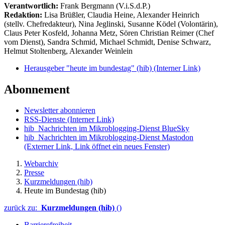
Verantwortlich:
Frank Bergmann (V.i.S.d.P.)
Redaktion:
Lisa Brüßler, Claudia Heine, Alexander Heinrich
(stellv. Chefredakteur), Nina Jeglinski,
Susanne Ködel (Volontärin),
Claus Peter Kosfeld, Johanna Metz, Sören Christian Reimer (Chef
vom Dienst), Sandra Schmid, Michael Schmidt, Denise Schwarz,
Helmut Stoltenberg, Alexander Weinlein
Herausgeber "heute im bundestag" (hib)
(Interner Link)
Abonnement
Newsletter abonnieren
RSS-Dienste
(Interner Link)
hib_Nachrichten im Mikroblogging-Dienst BlueSky
hib_Nachrichten im Mikroblogging-Dienst Mastodon
(Externer Link, Link öffnet ein neues Fenster)
Webarchiv
Presse
Kurzmeldungen (hib)
Heute im Bundestag (hib)
zurück zu:
Kurzmeldungen (hib)
()
Barrierefreiheit