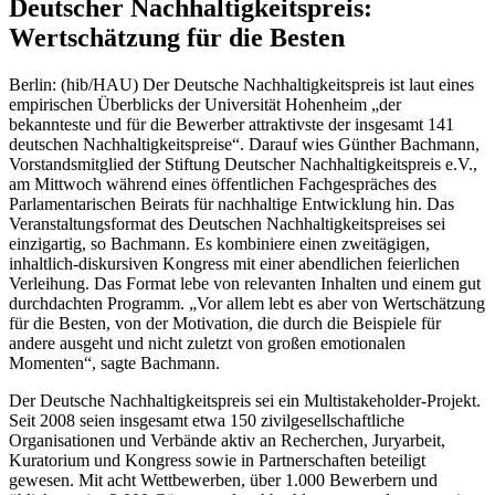
Deutscher Nachhaltigkeitspreis:
Wertschätzung für die Besten
Berlin: (hib/HAU) Der Deutsche Nachhaltigkeitspreis ist laut eines
empirischen Überblicks der Universität Hohenheim „der
bekannteste und für die Bewerber attraktivste der insgesamt 141
deutschen Nachhaltigkeitspreise“. Darauf wies Günther Bachmann,
Vorstandsmitglied der Stiftung Deutscher Nachhaltigkeitspreis e.V.,
am Mittwoch während eines öffentlichen Fachgespräches des
Parlamentarischen Beirats für nachhaltige Entwicklung hin. Das
Veranstaltungsformat des Deutschen Nachhaltigkeitspreises sei
einzigartig, so Bachmann. Es kombiniere einen zweitägigen,
inhaltlich-diskursiven Kongress mit einer abendlichen feierlichen
Verleihung. Das Format lebe von relevanten Inhalten und einem gut
durchdachten Programm. „Vor allem lebt es aber von Wertschätzung
für die Besten, von der Motivation, die durch die Beispiele für
andere ausgeht und nicht zuletzt von großen emotionalen
Momenten“, sagte Bachmann.
Der Deutsche Nachhaltigkeitspreis sei ein Multistakeholder-Projekt.
Seit 2008 seien insgesamt etwa 150 zivilgesellschaftliche
Organisationen und Verbände aktiv an Recherchen, Juryarbeit,
Kuratorium und Kongress sowie in Partnerschaften beteiligt
gewesen. Mit acht Wettbewerben, über 1.000 Bewerbern und