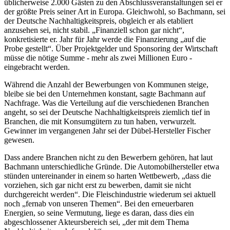
üblicherweise 2.000 Gästen zu den Abschlussveranstaltungen sei er
der größte Preis seiner Art in Europa. Gleichwohl, so Bachmann, sei
der Deutsche Nachhaltigkeitspreis, obgleich er als etabliert
anzusehen sei, nicht stabil. „Finanziell schon gar nicht“,
konkretisierte er. Jahr für Jahr werde die Finanzierung „auf die
Probe gestellt“. Über Projektgelder und Sponsoring der Wirtschaft
müsse die nötige Summe - mehr als zwei Millionen Euro -
eingebracht werden.
Während die Anzahl der Bewerbungen von Kommunen steige,
bleibe sie bei den Unternehmen konstant, sagte Bachmann auf
Nachfrage. Was die Verteilung auf die verschiedenen Branchen
angeht, so sei der Deutsche Nachhaltigkeitspreis ziemlich tief in
Branchen, die mit Konsumgütern zu tun haben, verwurzelt.
Gewinner im vergangenen Jahr sei der Dübel-Hersteller Fischer
gewesen.
Dass andere Branchen nicht zu den Bewerbern gehören, hat laut
Bachmann unterschiedliche Gründe. Die Automobilhersteller etwa
stünden untereinander in einem so harten Wettbewerb, „dass die
vorziehen, sich gar nicht erst zu bewerben, damit sie nicht
durchgereicht werden“. Die Fleischindustrie wiederum sei aktuell
noch „fernab von unseren Themen“. Bei den erneuerbaren
Energien, so seine Vermutung, liege es daran, dass dies ein
abgeschlossener Akteursbereich sei, „der mit dem Thema