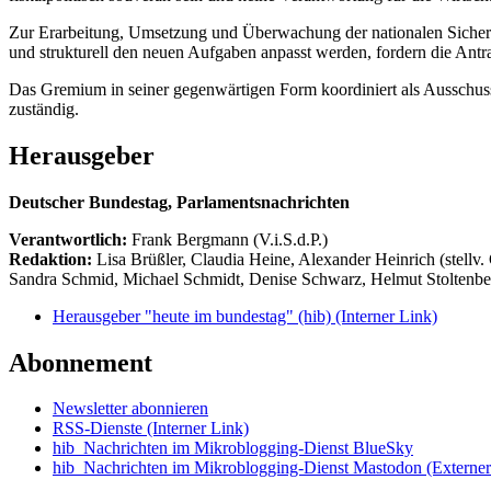
Zur Erarbeitung, Umsetzung und Überwachung der nationalen Sicherhei
und strukturell den neuen Aufgaben anpasst werden, fordern die Antrag
Das Gremium in seiner gegenwärtigen Form koordiniert als Ausschuss
zuständig.
Herausgeber
Deutscher Bundestag, Parlamentsnachrichten
Verantwortlich:
Frank Bergmann (V.i.S.d.P.)
Redaktion:
Lisa Brüßler, Claudia Heine, Alexander Heinrich (stellv.
Sandra Schmid, Michael Schmidt, Denise Schwarz, Helmut Stoltenbe
Herausgeber "heute im bundestag" (hib)
(Interner Link)
Abonnement
Newsletter abonnieren
RSS-Dienste
(Interner Link)
hib_Nachrichten im Mikroblogging-Dienst BlueSky
hib_Nachrichten im Mikroblogging-Dienst Mastodon
(Externer