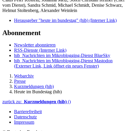
vom Dienst), Sandra Schmid, Michael Schmidt, Denise Schwarz,
Helmut Stoltenberg, Alexander Weinlein
Herausgeber "heute im bundestag" (hib)
(Interner Link)
Abonnement
Newsletter abonnieren
RSS-Dienste
(Interner Link)
hib_Nachrichten im Mikroblogging-Dienst BlueSky
hib_Nachrichten im Mikroblogging-Dienst Mastodon
(Externer Link, Link öffnet ein neues Fenster)
Webarchiv
Presse
Kurzmeldungen (hib)
Heute im Bundestag (hib)
zurück zu:
Kurzmeldungen (hib)
()
Barrierefreiheit
Datenschutz
Impressum