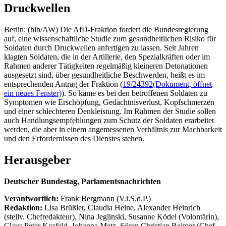
Druckwellen
Berlin: (hib/AW) Die AfD-Fraktion fordert die Bundesregierung
auf, eine wissenschaftliche Studie zum gesundheitlichen Risiko für
Soldaten durch Druckwellen anfertigen zu lassen. Seit Jahren
klagten Soldaten, die in der Artillerie, den Spezialkräften oder im
Rahmen anderer Tätigkeiten regelmäßig kleineren Detonationen
ausgesetzt sind, über gesundheitliche Beschwerden, heißt es im
entsprechenden Antrag der Fraktion (
19/24392
(Dokument, öffnet
ein neues Fenster)
). So käme es bei den betroffenen Soldaten zu
Symptomen wie Erschöpfung, Gedächtnisverlust, Kopfschmerzen
und einer schlechteren Denkleistung. Im Rahmen der Studie sollen
auch Handlungsempfehlungen zum Schutz der Soldaten erarbeitet
werden, die aber in einem angemessenen Verhältnis zur Machbarkeit
und den Erfordernissen des Dienstes stehen.
Herausgeber
Deutscher Bundestag, Parlamentsnachrichten
Verantwortlich:
Frank Bergmann (V.i.S.d.P.)
Redaktion:
Lisa Brüßler, Claudia Heine, Alexander Heinrich
(stellv. Chefredakteur), Nina Jeglinski,
Susanne Ködel (Volontärin),
Claus Peter Kosfeld, Johanna Metz, Sören Christian Reimer (Chef