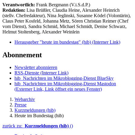
Verantwortlich:
Frank Bergmann (V.i.S.d.P.)
Redaktion:
Lisa Brüßler, Claudia Heine, Alexander Heinrich
(stellv. Chefredakteur), Nina Jeglinski,
Susanne Ködel (Volontärin),
Claus Peter Kosfeld, Johanna Metz, Sören Christian Reimer (Chef
vom Dienst), Sandra Schmid, Michael Schmidt, Denise Schwarz,
Helmut Stoltenberg, Alexander Weinlein
Herausgeber "heute im bundestag" (hib)
(Interner Link)
Abonnement
Newsletter abonnieren
RSS-Dienste
(Interner Link)
hib_Nachrichten im Mikroblogging-Dienst BlueSky
hib_Nachrichten im Mikroblogging-Dienst Mastodon
(Externer Link, Link öffnet ein neues Fenster)
Webarchiv
Presse
Kurzmeldungen (hib)
Heute im Bundestag (hib)
zurück zu:
Kurzmeldungen (hib)
()