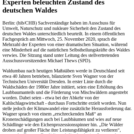
Experten beleuchten Zustand des
deutschen Waldes
Berlin: (hib/CHB) Sachverständige haben im Ausschuss für
Umwelt, Naturschutz und nukleare Sicherheit den Zustand des
deutschen Waldes unterschiedlich beurteilt. In einem öffentlichen
Fachgespräch am Mittwoch, 25. November 2020, sprach die
Mehrzahl der Experten von einer dramatischen Situation, während
eine Minderheit auf die natürlichen Selbstheilungskräfte des Waldes
verwies. Die Sitzung stand unter Leitung des stellvertretenden
Ausschussvorsitzenden Michael Thews (SPD).
Waldumbau nach heutigen Maßstäben werde in Deutschland seit
etwa 40 Jahren betrieben, bilanzierte Sven Wagner von der
Technischen Universität Dresden. In erster Linie durch die
Waldschäden der 1980er Jahre initiiert, seien eine Erhöhung des
Laubbaumanteils und die Förderung von Mischwäldern angestrebt
worden. Dabei seien - etwa bei der Abkehr von der
Kahlschlagswirtschaft - durchaus Fortschritte erzielt worden. Nun
stelle jedoch der Klimawandel eine zusätzliche Herausforderung dar.
Wagner sprach von einem „erschreckenden Maß“ an
Kronenschädigungen auch bei Laubbäumen und wies auf neue
Schädlinge wie den Eichenprozessionsspinner hin. „Die Wälder
drohen auf großer Fläche ihre Leistungsfähigkeit zu verlieren“,