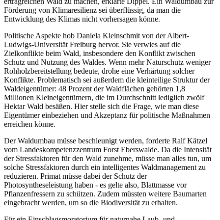
ertragreichen Wald zu machen, erklärte Dippel. Ein Waldumbau zur
Förderung von Klimaresilienz sei überflüssig, da man die
Entwicklung des Klimas nicht vorhersagen könne.
Politische Aspekte hob Daniela Kleinschmit von der Albert-
Ludwigs-Universität Freiburg hervor. Sie verwies auf die
Zielkonflikte beim Wald, insbesondere den Konflikt zwischen
Schutz und Nutzung des Waldes. Wenn mehr Naturschutz weniger
Rohholzbereitstellung bedeute, drohe eine Verhärtung solcher
Konflikte. Problematisch sei außerdem die kleinteilige Struktur der
Waldeigentümer: 48 Prozent der Waldflächen gehörten 1,8
Millionen Kleineigentümern, die im Durchschnitt lediglich zwölf
Hektar Wald besäßen. Hier stelle sich die Frage, wie man diese
Eigentümer einbeziehen und Akzeptanz für politische Maßnahmen
erreichen könne.
Der Waldumbau müsse beschleunigt werden, forderte Ralf Kätzel
vom Landeskompetenzzentrum Forst Eberswalde. Da die Intensität
der Stressfaktoren für den Wald zunehme, müsse man alles tun, um
solche Stressfaktoren durch ein intelligentes Waldmanagement zu
reduzieren. Primat müsse dabei der Schutz der
Photosyntheseleistung haben - es gelte also, Blattmasse vor
Pflanzenfressern zu schützen. Zudem müssten weitere Baumarten
eingebracht werden, um so die Biodiversität zu erhalten.
Für ein Einschlagsmoratorium für naturnahe Laub- und