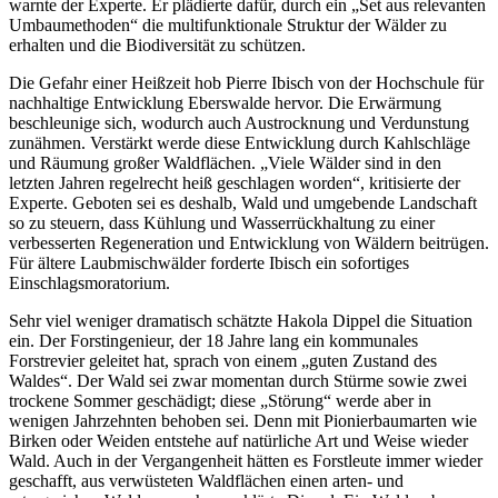
warnte der Experte. Er plädierte dafür, durch ein „Set aus relevanten
Umbaumethoden“ die multifunktionale Struktur der Wälder zu
erhalten und die Biodiversität zu schützen.
Die Gefahr einer Heißzeit hob Pierre Ibisch von der Hochschule für
nachhaltige Entwicklung Eberswalde hervor. Die Erwärmung
beschleunige sich, wodurch auch Austrocknung und Verdunstung
zunähmen. Verstärkt werde diese Entwicklung durch Kahlschläge
und Räumung großer Waldflächen. „Viele Wälder sind in den
letzten Jahren regelrecht heiß geschlagen worden“, kritisierte der
Experte. Geboten sei es deshalb, Wald und umgebende Landschaft
so zu steuern, dass Kühlung und Wasserrückhaltung zu einer
verbesserten Regeneration und Entwicklung von Wäldern beitrügen.
Für ältere Laubmischwälder forderte Ibisch ein sofortiges
Einschlagsmoratorium.
Sehr viel weniger dramatisch schätzte Hakola Dippel die Situation
ein. Der Forstingenieur, der 18 Jahre lang ein kommunales
Forstrevier geleitet hat, sprach von einem „guten Zustand des
Waldes“. Der Wald sei zwar momentan durch Stürme sowie zwei
trockene Sommer geschädigt; diese „Störung“ werde aber in
wenigen Jahrzehnten behoben sei. Denn mit Pionierbaumarten wie
Birken oder Weiden entstehe auf natürliche Art und Weise wieder
Wald. Auch in der Vergangenheit hätten es Forstleute immer wieder
geschafft, aus verwüsteten Waldflächen einen arten- und