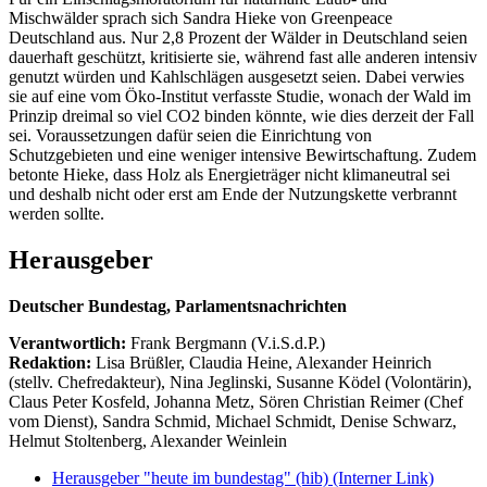
Mischwälder sprach sich Sandra Hieke von Greenpeace
Deutschland aus. Nur 2,8 Prozent der Wälder in Deutschland seien
dauerhaft geschützt, kritisierte sie, während fast alle anderen intensiv
genutzt würden und Kahlschlägen ausgesetzt seien. Dabei verwies
sie auf eine vom Öko-Institut verfasste Studie, wonach der Wald im
Prinzip dreimal so viel CO2 binden könnte, wie dies derzeit der Fall
sei. Voraussetzungen dafür seien die Einrichtung von
Schutzgebieten und eine weniger intensive Bewirtschaftung. Zudem
betonte Hieke, dass Holz als Energieträger nicht klimaneutral sei
und deshalb nicht oder erst am Ende der Nutzungskette verbrannt
werden sollte.
Herausgeber
Deutscher Bundestag, Parlamentsnachrichten
Verantwortlich:
Frank Bergmann (V.i.S.d.P.)
Redaktion:
Lisa Brüßler, Claudia Heine, Alexander Heinrich
(stellv. Chefredakteur), Nina Jeglinski,
Susanne Ködel (Volontärin),
Claus Peter Kosfeld, Johanna Metz, Sören Christian Reimer (Chef
vom Dienst), Sandra Schmid, Michael Schmidt, Denise Schwarz,
Helmut Stoltenberg, Alexander Weinlein
Herausgeber "heute im bundestag" (hib)
(Interner Link)