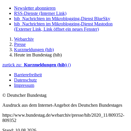
Newsletter abonnieren
RSS-Dienste
(Interner Link)
hib_Nachrichten im Mikroblogging-Dienst BlueSky
hib_Nachrichten im Mikroblogging-Dienst Mastodon
(Externer Link, Link öffnet ein neues Fenster)
Webarchiv
Presse
Kurzmeldungen (hib)
Heute im Bundestag (hib)
zurück zu:
Kurzmeldungen (hib)
()
Barrierefreiheit
Datenschutz
Impressum
© Deutscher Bundestag
Ausdruck aus dem Internet-Angebot des Deutschen Bundestages
https://www.bundestag.de/webarchiv/presse/hib/2020_11/809352-
809352
Stand: 10.08.2026