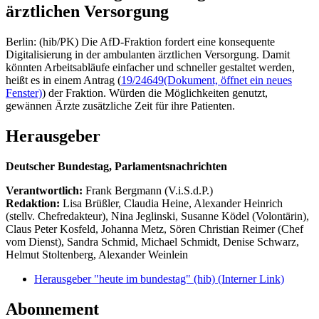
ärztlichen Versorgung
Berlin: (hib/PK) Die AfD-Fraktion fordert eine konsequente
Digitalisierung in der ambulanten ärztlichen Versorgung. Damit
könnten Arbeitsabläufe einfacher und schneller gestaltet werden,
heißt es in einem Antrag (
19/24649
(Dokument, öffnet ein neues
Fenster)
) der Fraktion. Würden die Möglichkeiten genutzt,
gewännen Ärzte zusätzliche Zeit für ihre Patienten.
Herausgeber
Deutscher Bundestag, Parlamentsnachrichten
Verantwortlich:
Frank Bergmann (V.i.S.d.P.)
Redaktion:
Lisa Brüßler, Claudia Heine, Alexander Heinrich
(stellv. Chefredakteur), Nina Jeglinski,
Susanne Ködel (Volontärin),
Claus Peter Kosfeld, Johanna Metz, Sören Christian Reimer (Chef
vom Dienst), Sandra Schmid, Michael Schmidt, Denise Schwarz,
Helmut Stoltenberg, Alexander Weinlein
Herausgeber "heute im bundestag" (hib)
(Interner Link)
Abonnement