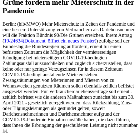
Grüne fordern mehr Mieterschutz in der
Pandemie
Berlin: (hib/MWO) Mehr Mieterschutz in Zeiten der Pandemie und
eine bessere Unterstützung von Verbrauchern als Darlehensnehmer
will die Fraktion Bündnis 90/Die Grünen erreichen. Ihrem Antrag
(
19/24634
(Dokument, öffnet ein neues Fenster)
) zufolge soll der
Bundestag die Bundesregierung auffordern, erneut für einen
befristeten Zeitraum die Möglichkeit der vermieterseitigen
Kündigung bei mieterseitigem COVID-19-bedingten
Zahlungsausfall auszuschließen und zugleich sicherzustellen, dass
keine oder nur geringe Verzugszinsen für in diesem Zeitraum
COVID-19-bedingt ausfallende Miete entstehen.
Zwangsräumungen von Mieterinnen und Mietern von zu
Wohnzwecken genutzten Räumen sollen ebenfalls zeitlich befristet
ausgesetzt werden. Für Verbraucherdarlehensverträge soll erneut -
zeitlich befristet wie die anderen Maßnahmen zunächst bis zum 30.
April 2021 - gesetzlich geregelt werden, dass Rückzahlung, Zins-
oder Tilgungsleistungen als gestundet gelten, soweit
Darlehensnehmerinnen und Darlehensnehmer aufgrund der
COVID-19-Pandemie Einnahmeausfälle haben, die dazu führen,
dass ihnen die Erbringung der geschuldeten Leistung nicht zumutbar
ist.