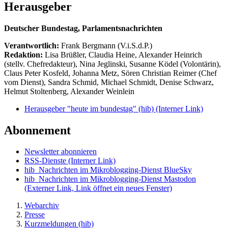
Herausgeber
Deutscher Bundestag, Parlamentsnachrichten
Verantwortlich:
Frank Bergmann (V.i.S.d.P.)
Redaktion:
Lisa Brüßler, Claudia Heine, Alexander Heinrich
(stellv. Chefredakteur), Nina Jeglinski,
Susanne Ködel (Volontärin),
Claus Peter Kosfeld, Johanna Metz, Sören Christian Reimer (Chef
vom Dienst), Sandra Schmid, Michael Schmidt, Denise Schwarz,
Helmut Stoltenberg, Alexander Weinlein
Herausgeber "heute im bundestag" (hib)
(Interner Link)
Abonnement
Newsletter abonnieren
RSS-Dienste
(Interner Link)
hib_Nachrichten im Mikroblogging-Dienst BlueSky
hib_Nachrichten im Mikroblogging-Dienst Mastodon
(Externer Link, Link öffnet ein neues Fenster)
Webarchiv
Presse
Kurzmeldungen (hib)