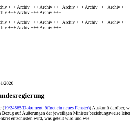
chiv +++ Archiv +++ Archiv +++ Archiv +++ Archiv +++ Archiv +++
chiv +++ Archiv +++ Archiv +++
chiv +++ Archiv +++ Archiv +++ Archiv +++ Archiv +++ Archiv +++
chiv +++ Archiv +++ Archiv +++
31/2020
undesregierung
e (
19/24565
(Dokument, öffnet ein neues Fenster)
) Auskunft darüber, w
 Bezug auf Äußerungen der jeweiligen Minister beziehungsweise leite
kret entschieden wird, was geteilt wird und wie.