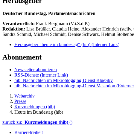
Herausgeber
Deutscher Bundestag, Parlamentsnachrichten
Verantwortlich:
Frank Bergmann (V.i.S.d.P.)
Redaktion:
Lisa Brüßler, Claudia Heine, Alexander Heinrich (stellv.
Sandra Schmid, Michael Schmidt, Denise Schwarz, Helmut Stoltenbe
Herausgeber "heute im bundestag" (hib)
(Interner Link)
Abonnement
Newsletter abonnieren
RSS-Dienste
(Interner Link)
hib_Nachrichten im Mikroblogging-Dienst BlueSky
hib_Nachrichten im Mikroblogging-Dienst Mastodon
(Externer
Webarchiv
Presse
Kurzmeldungen (hib)
Heute im Bundestag (hib)
zurück zu:
Kurzmeldungen (hib)
()
Barrierefreiheit