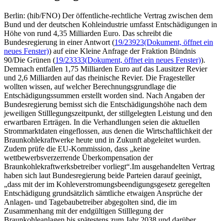
Berlin: (hib/FNO) Der öffentliche-rechtliche Vertrag zwischen dem
Bund und der deutschen Kohleindustrie umfasst Entschädigungen in
Höhe von rund 4,35 Milliarden Euro. Das schreibt die
Bundesregierung in einer Antwort (
19/23923
(Dokument, öffnet ein
neues Fenster)
) auf eine Kleine Anfrage der Fraktion Bündnis
90/Die Grünen (
19/23333
(Dokument, öffnet ein neues Fenster)
).
Demnach entfallen 1,75 Milliarden Euro auf das Lausitzer Revier
und 2,6 Milliarden auf das rheinische Revier. Die Fragesteller
wollten wissen, auf welcher Berechnungsgrundlage die
Entschädigungssummen erstellt worden sind. Nach Angaben der
Bundesregierung bemisst sich die Entschädigungshöhe nach dem
jeweiligen Stilllegungszeitpunkt, der stillgelegten Leistung und den
erwartbaren Erträgen. In die Verhandlungen seien die aktuellen
Strommarktdaten eingeflossen, aus denen die Wirtschaftlichkeit der
Braunkohlekraftwerke heute und in Zukunft abgeleitet wurden.
Zudem prüfe die EU-Kommission, dass „keine
wettbewerbsverzerrende Überkompensation der
Braunkohlekraftwerksbetreiber vorliegt“.Im ausgehandelten Vertrag
haben sich laut Bundesregierung beide Parteien darauf geeinigt,
„dass mit der im Kohleverstromungsbeendigungsgesetz geregelten
Entschädigung grundsätzlich sämtliche etwaigen Ansprüche der
Anlagen- und Tagebaubetreiber abgegolten sind, die im
Zusammenhang mit der endgültigen Stilllegung der
Braunkohleanlagen bis spätestens zum Jahr 2038 und darüber