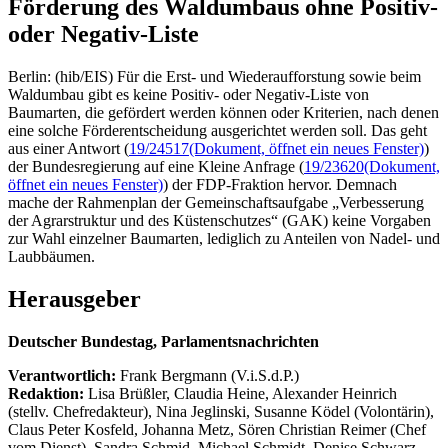
Förderung des Waldumbaus ohne Positiv-
oder Negativ-Liste
Berlin: (hib/EIS) Für die Erst- und Wiederaufforstung sowie beim
Waldumbau gibt es keine Positiv- oder Negativ-Liste von
Baumarten, die gefördert werden können oder Kriterien, nach denen
eine solche Förderentscheidung ausgerichtet werden soll. Das geht
aus einer Antwort (
19/24517
(Dokument, öffnet ein neues Fenster)
)
der Bundesregierung auf eine Kleine Anfrage (
19/23620
(Dokument,
öffnet ein neues Fenster)
) der FDP-Fraktion hervor. Demnach
mache der Rahmenplan der Gemeinschaftsaufgabe „Verbesserung
der Agrarstruktur und des Küstenschutzes“ (GAK) keine Vorgaben
zur Wahl einzelner Baumarten, lediglich zu Anteilen von Nadel- und
Laubbäumen.
Herausgeber
Deutscher Bundestag, Parlamentsnachrichten
Verantwortlich:
Frank Bergmann (V.i.S.d.P.)
Redaktion:
Lisa Brüßler, Claudia Heine, Alexander Heinrich
(stellv. Chefredakteur), Nina Jeglinski,
Susanne Ködel (Volontärin),
Claus Peter Kosfeld, Johanna Metz, Sören Christian Reimer (Chef
vom Dienst), Sandra Schmid, Michael Schmidt, Denise Schwarz,