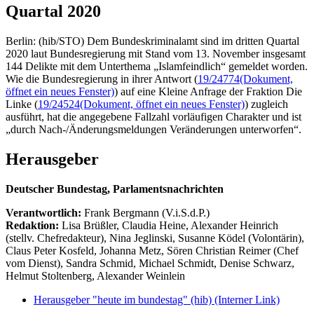
Quartal 2020
Berlin: (hib/STO) Dem Bundeskriminalamt sind im dritten Quartal
2020 laut Bundesregierung mit Stand vom 13. November insgesamt
144 Delikte mit dem Unterthema „Islamfeindlich“ gemeldet worden.
Wie die Bundesregierung in ihrer Antwort (
19/24774
(Dokument,
öffnet ein neues Fenster)
) auf eine Kleine Anfrage der Fraktion Die
Linke (
19/24524
(Dokument, öffnet ein neues Fenster)
) zugleich
ausführt, hat die angegebene Fallzahl vorläufigen Charakter und ist
„durch Nach-/Änderungsmeldungen Veränderungen unterworfen“.
Herausgeber
Deutscher Bundestag, Parlamentsnachrichten
Verantwortlich:
Frank Bergmann (V.i.S.d.P.)
Redaktion:
Lisa Brüßler, Claudia Heine, Alexander Heinrich
(stellv. Chefredakteur), Nina Jeglinski,
Susanne Ködel (Volontärin),
Claus Peter Kosfeld, Johanna Metz, Sören Christian Reimer (Chef
vom Dienst), Sandra Schmid, Michael Schmidt, Denise Schwarz,
Helmut Stoltenberg, Alexander Weinlein
Herausgeber "heute im bundestag" (hib)
(Interner Link)