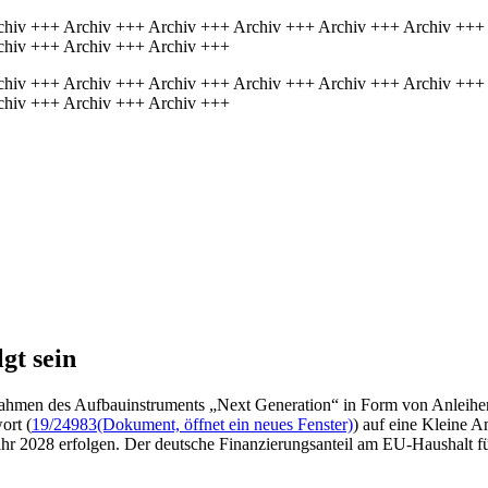
chiv +++ Archiv +++ Archiv +++ Archiv +++ Archiv +++ Archiv +++
chiv +++ Archiv +++ Archiv +++
chiv +++ Archiv +++ Archiv +++ Archiv +++ Archiv +++ Archiv +++
chiv +++ Archiv +++ Archiv +++
gt sein
Rahmen des Aufbauinstruments „Next Generation“ in Form von Anleihen
ort (
19/24983
(Dokument, öffnet ein neues Fenster)
) auf eine Kleine A
r 2028 erfolgen. Der deutsche Finanzierungsanteil am EU-Haushalt für