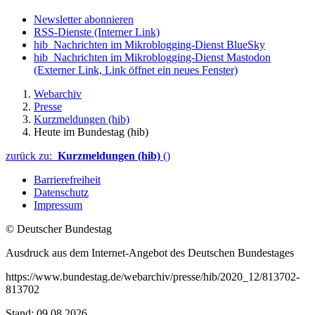
Newsletter abonnieren
RSS-Dienste
(Interner Link)
hib_Nachrichten im Mikroblogging-Dienst BlueSky
hib_Nachrichten im Mikroblogging-Dienst Mastodon
(Externer Link, Link öffnet ein neues Fenster)
Webarchiv
Presse
Kurzmeldungen (hib)
Heute im Bundestag (hib)
zurück zu:
Kurzmeldungen (hib)
()
Barrierefreiheit
Datenschutz
Impressum
© Deutscher Bundestag
Ausdruck aus dem Internet-Angebot des Deutschen Bundestages
https://www.bundestag.de/webarchiv/presse/hib/2020_12/813702-
813702
Stand: 09.08.2026