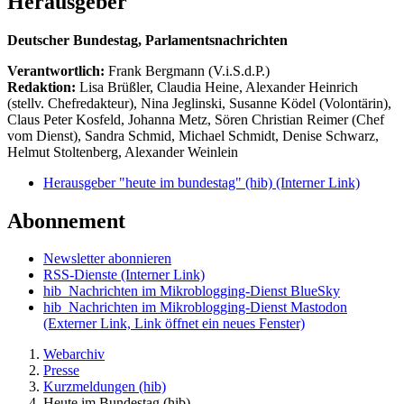
Herausgeber
Deutscher Bundestag, Parlamentsnachrichten
Verantwortlich:
Frank Bergmann (V.i.S.d.P.)
Redaktion:
Lisa Brüßler, Claudia Heine, Alexander Heinrich
(stellv. Chefredakteur), Nina Jeglinski,
Susanne Ködel (Volontärin),
Claus Peter Kosfeld, Johanna Metz, Sören Christian Reimer (Chef
vom Dienst), Sandra Schmid, Michael Schmidt, Denise Schwarz,
Helmut Stoltenberg, Alexander Weinlein
Herausgeber "heute im bundestag" (hib)
(Interner Link)
Abonnement
Newsletter abonnieren
RSS-Dienste
(Interner Link)
hib_Nachrichten im Mikroblogging-Dienst BlueSky
hib_Nachrichten im Mikroblogging-Dienst Mastodon
(Externer Link, Link öffnet ein neues Fenster)
Webarchiv
Presse
Kurzmeldungen (hib)
Heute im Bundestag (hib)